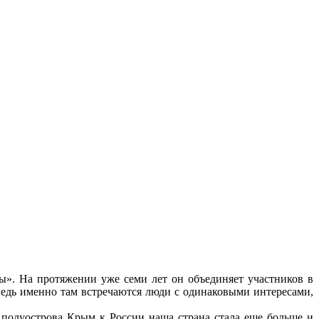
ы». На протяжении уже семи лет он объединяет участников в
едь именно там встречаются люди с одинаковыми интересами,
 полуострова Крым к России наша страна стала еще больше и