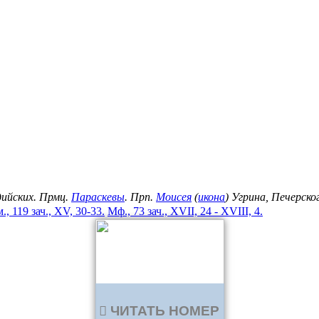
дийских. Прмц.
Параскевы
. Прп.
Моисея
(
икона
) Угрина, Печерск
., 119 зач., XV, 30-33.
Мф., 73 зач., XVII, 24 - XVIII, 4.
ЧИТАТЬ НОМЕР