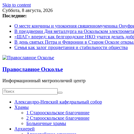
Skip to content
Суббота, 8 августа, 2026
Последние:
О месте кончины и упокоения священномученика Онуфрия
В преддверии Дня металлурга на Оскольском электромета
«ШАГ» вперед: как белгородские НКО учатся делать доб
В день святых Петра и Февронии в Старом Осколе откры
Семья как залог процветания и стабильности общества
Православное Осколье
Информационный митрополичий центр
Александро-Невский кафедральный собор
Храмы
1 Старооскольское благочиние
2 Старооскольское благочиние
Больничные храмы
Архиерей