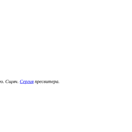
ого. Сщмч.
Сергия
пресвитера.