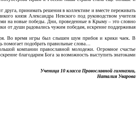
уг друга, принимать решения в коллективе и вместе переживать
ликого князя Александра Невского под руководством учителя
ми на новые победы. Дни, проведенные в Крыму – это словно
ики от души радовались чужим победам, искренне поддерживая
оря. Во время игры был слышен шум прибоя и крики чаек. В
подь помогает подобрать правильные слова…
большой компании православной молодежи. Огромное счастье
 искренне благодарим Бога за возможность выступить знатоками
Ученица 10 класса Православной гимназии,
Наталия Уварова