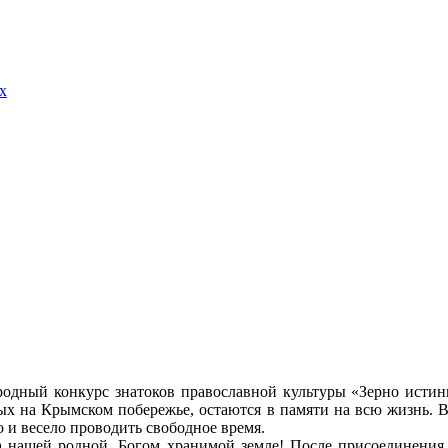
х
одный конкурс знатоков православной культуры «Зерно истин
ых на Крымском побережье, остаются в памяти на всю жизнь. В
о и весело проводить свободное время.
на нашей родной, Богом хранимой земле! После присоединения