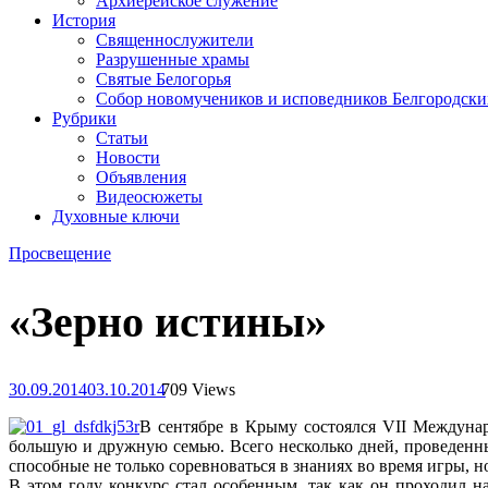
Архиерейское служение
История
Священнослужители
Разрушенные храмы
Святые Белогорья
Собор новомучеников и исповедников Белгородски
Рубрики
Статьи
Новости
Объявления
Видеосюжеты
Духовные ключи
Просвещение
«Зерно истины»
30.09.2014
03.10.2014
709 Views
В сентябре в Крыму состоялся VII Междунар
большую и дружную семью. Всего несколько дней, проведенн
способные не только соревноваться в знаниях во время игры, н
В этом году конкурс стал особенным, так как он проходил 