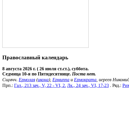
Православный календарь
8 августа 2026 г. ( 26 июля ст.ст.), суббота.
Седмица 10-я по Пятидесятнице.
Поста нет.
Сщмчч.
Ермолая
(
икона
),
Ермиппа
и
Ермократа
, иереев Никоми
Прп.:
Гал., 213 зач., V, 22 - VI, 2.
Лк., 24 зач., VI, 17-23
. Ряд.:
Рим