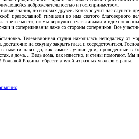
 отличающейся доброжелательностью и гостеприимством.
 новые знания, но и новых друзей. Конкурс учит нас слушать др
ской православной гимназии во имя святого благоверного ве
ла третье место, но мы вернулись счастливыми и вдохновленны
ержки и сопереживания даже со стороны соперников. Все участн
становка. Телевизионная студия находилась неподалеку от м
н, достаточно на секунду закрыть глаза и сосредоточиться. Гос
с в памяти навсегда, как самые лучшие дни, проведенные в 
остях, а дома… Ведь дома, как известно, и стены помогают. Мы
й большой Родины, обрести друзей из разных уголков страны.
апыгино