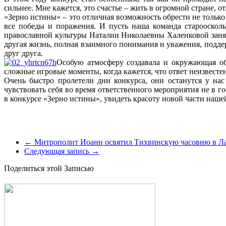
сильнее. Мне кажется, это счастье – жить в огромной стране,
«Зерно истины» – это отличная возможность обрести не только
все победы и поражения. И пусть наша команда староосколь
православной культуры Наталии Николаевны Халенковой заня
другая жизнь, полная взаимного понимания и уважения, подд
друг друга.
Особую атмосферу создавала и окружающая об
сложные игровые моменты, когда кажется, что ответ неизвесте
Очень быстро пролетели дни конкурса, они останутся у на
чувствовать себя во время ответственного мероприятия не в г
в конкурсе «Зерно истины», увидеть красоту новой части наше
←
Митрополит Иоанн освятил Тихвинскую часовню в Л
Следующая запись
→
Поделиться этой Записью