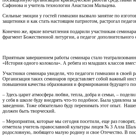
Сафонова и учитель технологии Анастасия Мальцева.
Сильные эмоции у гостей гимназии вызвало занятие по изготов
защитники и как стать настоящим патриотом, растрогал педагог
Конечно же, яркие впечатления подарили участникам семинара
фрагмент Божественной литургии, а педагог дополнительного 
Приятным завершением работы семинара стало театрализованн
«История одного колокола». А ребята из младших классов вмес
Участники семинара увидели, что педагоги гимназии в своей р
Организация таких семинаров представляет собой важный инст
повышения качества образования и формирования будущего по
– Здесь царит атмосфера любви, тепла, добра и семьи, – поде
у себя в школе буду внедрять что-то подобное. Была удивлена 
заведении. Тоже обязательно буду перенимать этот опыт. Наше
должен быть творческий.
– Мероприятия, которые мы сегодня посетили, еще раз говорят
отметила учитель православной культуры лицея № 3 Алла Шала
родословную, любящего малую родину и свое Отечество. В пос