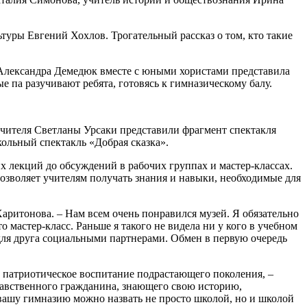
туры Евгений Хохлов. Трогательный рассказ о том, кто такие
 Александра Демедюк вместе с юными хористами представила
 па разучивают ребята, готовясь к гимназическому балу.
учителя Светланы Урсаки представили фрагмент спектакля
кольный спектакль «Добрая сказка».
х лекций до обсуждений в рабочих группах и мастер-классах.
озволяет учителям получать знания и навыки, необходимые для
Харитонова. – Нам всем очень понравился музей. Я обязательно
о мастер-класс. Раньше я такого не видела ни у кого в учебном
 для друга социальными партнерами. Обмен в первую очередь
е, патриотическое воспитание подрастающего поколения, –
равственного гражданина, знающего свою историю,
 вашу гимназию можно назвать не просто школой, но и школой