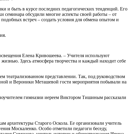
ыки и быть в курсе последних педагогических тенденций. Его
и семинара обсудили многие аспекты своей работы – от
 подобных встреч – создать условия для обмена опытом и
ия.
просвещения Елена Кривошеева. – Учителя используют
жизнью. Здесь атмосфера творчества и каждый находит себе
ем театрализованном представлении. Так, под руководством
иной и Вероники Меташевой гости мероприятия побывали на
коноучителем гимназии иереем Виктором Тишиным рассказали
ам архитектуры Старого Оскола. Ее организовали учитель
ния Москаленко. Особо отметили педагоги беседу,
аталия Симонова, учитель истории и обществознания Ирина