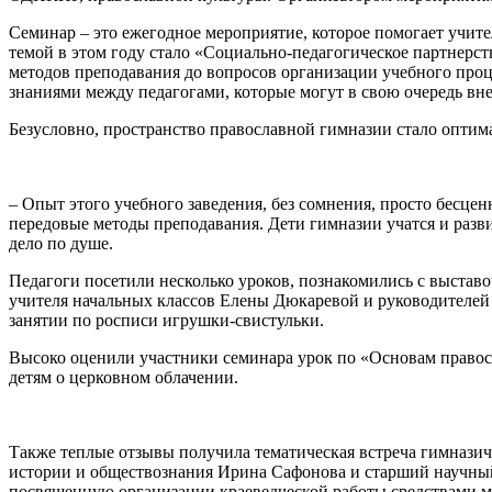
Семинар – это ежегодное мероприятие, которое помогает учит
темой в этом году стало «Социально-педагогическое партнерс
методов преподавания до вопросов организации учебного проц
знаниями между педагогами, которые могут в свою очередь вне
Безусловно, пространство православной гимназии стало оптим
– Опыт этого учебного заведения, без сомнения, просто бесц
передовые методы преподавания. Дети гимназии учатся и разв
дело по душе.
Педагоги посетили несколько уроков, познакомились с выстав
учителя начальных классов Елены Дюкаревой и руководителе
занятии по росписи игрушки-свистульки.
Высоко оценили участники семинара урок по «Основам правос
детям о церковном облачении.
Также теплые отзывы получила тематическая встреча гимназич
истории и обществознания Ирина Сафонова и старший научный
посвященную организации краеведческой работы средствами м