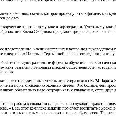
лению окопных свечей, которое провел учитель физической куль
ов до слез.
 творческие занятия по музыке и хореографии. Учитель музыки
образования Елена Смирнова продемонстрировала, какие изящные
ое представление. Ученики старших классов под руководством 
те с педагогом Натальей Тертышной в свою очередь показали ку
аботе используют различные форматы обучения – от классически
румент развития преподавательской общественности, который п
коления.
лилась впечатлениями заместитель директора школы № 24 Лариса 
занятием по изготовлению окопных свечей. Это больше, чем прост
й школе обязательно надо сотрудничать с гимназией, стать друг
, что вся работа в гимназии направлена на духовно-нравственно
ева. – Весь этот комплекс занятий помогает воспитать высокон
леднее время очень много говорят о «школе будущего». Так что