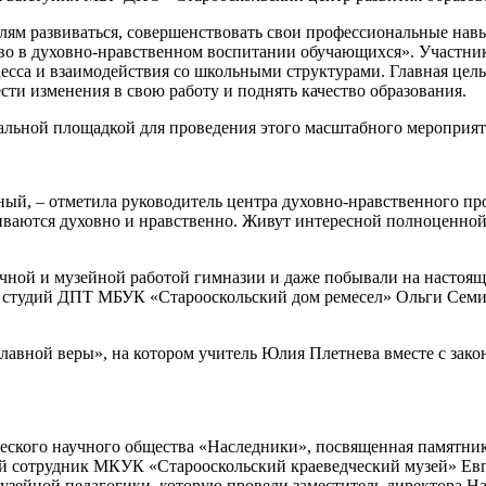
елям развиваться, совершенствовать свои профессиональные нав
тво в духовно-нравственном воспитании обучающихся». Участник
есса и взаимодействия со школьными структурами. Главная цель
сти изменения в свою работу и поднять качество образования.
альной площадкой для проведения этого масштабного мероприят
енный, – отметила руководитель центра духовно-нравственного 
иваются духовно и нравственно. Живут интересной полноценной 
очной и музейной работой гимназии и даже побывали на настоящ
й студий ДПТ МБУК «Старооскольский дом ремесел» Ольги Сем
лавной веры», на котором учитель Юлия Плетнева вместе с за
еского научного общества «Наследники», посвященная памятник
 сотрудник МКУК «Старооскольский краеведческий музей» Евге
узейной педагогики, которую провели заместитель директора Н