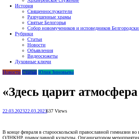
Архиерейское служение
История
Священнослужители
Разрушенные храмы
Святые Белогорья
Собор новомучеников и исповедников Белгородски
Рубрики
Статьи
Новости
Объявления
Видеосюжеты
Духовные ключи
Новости
Статьи
Юлия Зиновьева
«Здесь царит атмосфера
22.03.2023
22.03.2023
637 Views
В конце февраля в старооскольской православной гимназии во
ОДНКНР, православной культуры. Организатором мероприятия