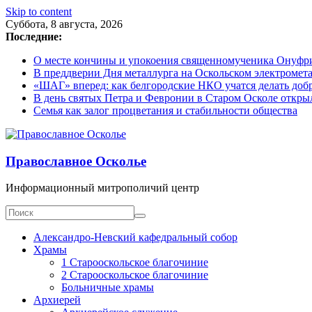
Skip to content
Суббота, 8 августа, 2026
Последние:
О месте кончины и упокоения священномученика Онуфрия
В преддверии Дня металлурга на Оскольском электромета
«ШАГ» вперед: как белгородские НКО учатся делать доб
В день святых Петра и Февронии в Старом Осколе откры
Семья как залог процветания и стабильности общества
Православное Осколье
Информационный митрополичий центр
Александро-Невский кафедральный собор
Храмы
1 Старооскольское благочиние
2 Старооскольское благочиние
Больничные храмы
Архиерей