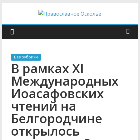
Skip
to
content
Православное
Осколье
Без рубрики
Информационный
В рамках XI
митрополичий
центр
Международных
Иоасафовских
чтений на
Белгородчине
открылось