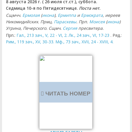
8 августа 2026 г. ( 26 июля ст.ст.), суббота.
Седмица 10-я по Пятидесятнице.
Поста нет.
Сщмчч.
Ермолая
(
икона
),
Ермиппа
и
Ермократа
, иереев
Никомидийских. Прмц.
Параскевы
. Прп.
Моисея
(
икона
)
Угрина, Печерского. Сщмч.
Сергия
пресвитера.
Прп.:
Гал., 213 зач., V, 22 - VI, 2.
Лк., 24 зач., VI, 17-23
. Ряд.:
Рим., 119 зач., XV, 30-33.
Мф., 73 зач., XVII, 24 - XVIII, 4.
ЧИТАТЬ НОМЕР