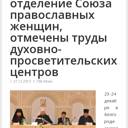
отделение Союза
православных
женщин,
отмечены труды
духовно-
просветительских
центров
27.12.2013
768 Views
23-24
декаб
ря в
Белго
роде