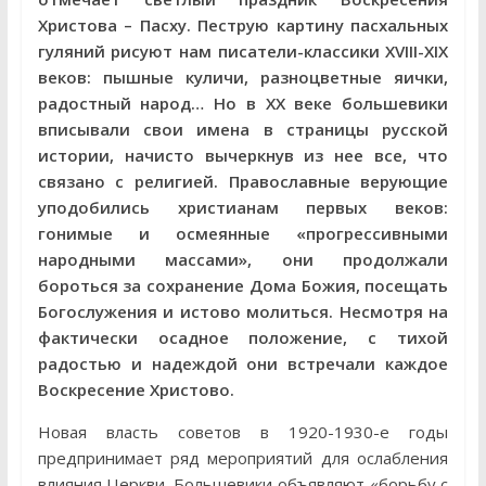
Христова – Пасху. Пеструю картину пасхальных
гуляний рисуют нам писатели-классики XVIII-XIX
веков: пышные куличи, разноцветные яички,
радостный народ… Но в XX веке большевики
вписывали свои имена в страницы русской
истории, начисто вычеркнув из нее все, что
связано с религией. Православные верующие
уподобились христианам первых веков:
гонимые и осмеянные «прогрессивными
народными массами», они продолжали
бороться за сохранение Дома Божия, посещать
Богослужения и истово молиться. Несмотря на
фактически осадное положение, с тихой
радостью и надеждой они встречали каждое
Воскресение Христово.
Новая власть советов в 1920-1930-е годы
предпринимает ряд мероприятий для ослабления
влияния Церкви. Большевики объявляют «борьбу с