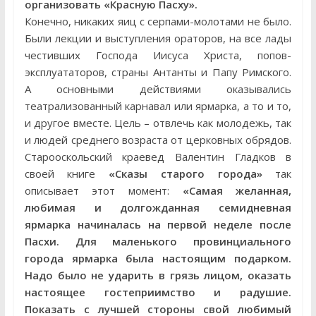
организовать «Красную Пасху».
Конечно, никаких яиц с серпами-молотами не было.
Были лекции и выступления ораторов, на все лады
честивших Господа Иисуса Христа, попов-
эксплуататоров, страны Антанты и Папу Римского.
А основными действиями оказывались
театрализованный карнавал или ярмарка, а то и то,
и другое вместе. Цель – отвлечь как молодежь, так
и людей среднего возраста от церковных обрядов.
Старооскольский краевед Валентин Гладков в
своей книге
«Сказы старого города»
так
описывает этот момент:
«Самая желанная,
любимая и долгожданная семидневная
ярмарка начиналась на первой неделе после
Пасхи. Для маленького провинциального
города ярмарка была настоящим подарком.
Надо было не ударить в грязь лицом, оказать
настоящее гостеприимство и радушие.
Показать с лучшей стороны свой любимый