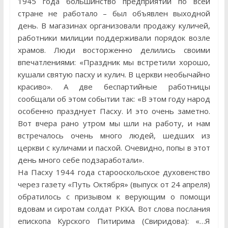
1945 года большинство предприятий по всей
стране не работало – был объявлен выходной
день. В магазинах организовали продажу куличей,
работники милиции поддерживали порядок возле
храмов. Люди восторженно делились своими
впечатлениями: «Праздник мы встретили хорошо,
кушали святую пасху и кулич. В церкви необычайно
красиво». А две беспартийные работницы
сообщали об этом событии так: «В этом году народ
особенно празднует Пасху. И это очень заметно.
Вот вчера рано утром мы шли на работу, и нам
встречалось очень много людей, шедших из
церкви с куличами и пасхой. Очевидно, попы в этот
день много себе подзаработали».
На Пасху 1944 года старооскольское духовенство
через газету «Путь Октября» (выпуск от 24 апреля)
обратилось с призывом к верующим о помощи
вдовам и сиротам солдат РККА. Вот слова послания
епископа Курского Питирима (Свиридова): «…Я