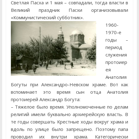
Светлая Пасха и 1 мая – совпадали, тогда власти в
Великий праздник Пасхи организовывали
«Коммунистический субботник».
1960-
1970-е
годы –
период
служения
протоиер
ея
Анатолия
Богуты при Александро-Невском храме. Вот как
вспоминает это время сын отца Анатолия
протоиерей Александр Богута:
– Тяжелое было время. Уполномоченные по делам
религий имели буквально архиерейскую власть. В
те годы совершать Крестные ходы вокруг храма и
вдоль по улице было запрещено. Поэтому папа
проводил их внутри храма. Категорически