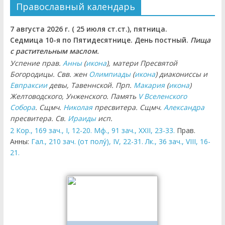
Православный календарь
7 августа 2026 г. ( 25 июля ст.ст.), пятница.
Седмица 10-я по Пятидесятнице. День постный.
Пища
с растительным маслом.
Успение прав.
Анны
(
икона
), матери Пресвятой
Богородицы. Свв. жен
Олимпиады
(
икона
) диакониссы и
Евпраксии
девы, Тавеннской. Прп.
Макария
(
икона
)
Желтоводского, Унженского. Память
V Вселенского
Собора
. Сщмч.
Николая
пресвитера. Сщмч.
Александра
пресвитера. Св.
Ираиды
исп.
2 Кор., 169 зач., I, 12-20.
Мф., 91 зач., XXII, 23-33.
Прав.
Анны:
Гал., 210 зач. (от полу́), IV, 22-31.
Лк., 36 зач., VIII, 16-
21.