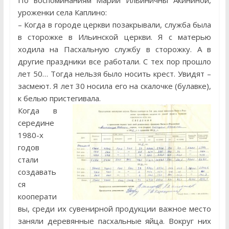
По воспоминаниям Марии Ильиничны Акининой,
уроженки села Каплино:
– Когда в городе церкви позакрывали, служба была
в сторожке в Ильинской церкви. Я с матерью
ходила на Пасхальную службу в сторожку. А в
другие праздники все работали. С тех пор прошло
лет 50… Тогда нельзя было носить крест. Увидят –
засмеют. Я лет 30 носила его на скалочке (булавке),
к белью пристегивала.
Когда в
середине
1980-х
годов
стали
создавать
ся
кооперати
вы, среди их сувенирной продукции важное место
заняли деревянные пасхальные яйца. Вокруг них