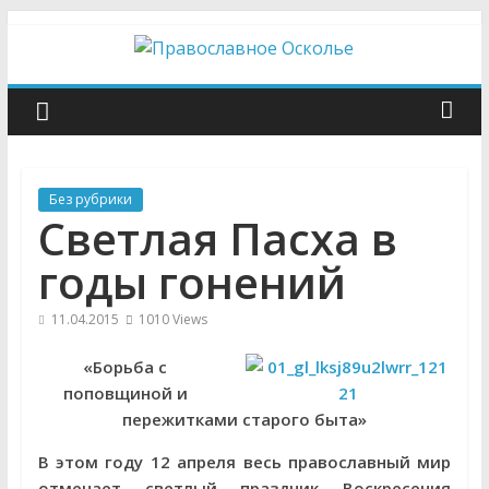
Skip
to
content
Православное
Осколье
Без рубрики
Информационный
Светлая Пасха в
митрополичий
центр
годы гонений
11.04.2015
1010 Views
«Борьба с
поповщиной и
пережитками старого быта»
В этом году 12 апреля весь православный мир
отмечает светлый праздник Воскресения