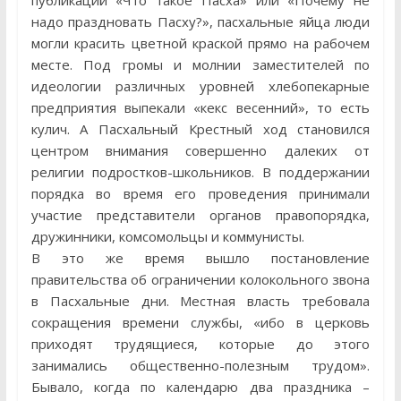
публикаций «Что такое Пасха» или «Почему не
надо праздновать Пасху?», пасхальные яйца люди
могли красить цветной краской прямо на рабочем
месте. Под громы и молнии заместителей по
идеологии различных уровней хлебопекарные
предприятия выпекали «кекс весенний», то есть
кулич. А Пасхальный Крестный ход становился
центром внимания совершенно далеких от
религии подростков-школьников. В поддержании
порядка во время его проведения принимали
участие представители органов правопорядка,
дружинники, комсомольцы и коммунисты.
В это же время вышло постановление
правительства об ограничении колокольного звона
в Пасхальные дни. Местная власть требовала
сокращения времени службы, «ибо в церковь
приходят трудящиеся, которые до этого
занимались общественно-полезным трудом».
Бывало, когда по календарю два праздника –