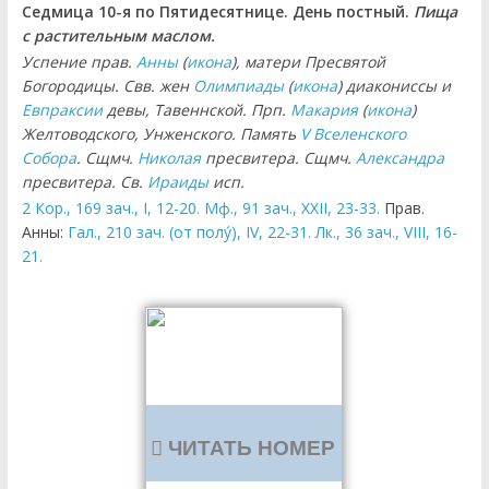
Седмица 10-я по Пятидесятнице. День постный.
Пища
с растительным маслом.
Успение прав.
Анны
(
икона
), матери Пресвятой
Богородицы. Свв. жен
Олимпиады
(
икона
) диакониссы и
Евпраксии
девы, Тавеннской. Прп.
Макария
(
икона
)
Желтоводского, Унженского. Память
V Вселенского
Собора
. Сщмч.
Николая
пресвитера. Сщмч.
Александра
пресвитера. Св.
Ираиды
исп.
2 Кор., 169 зач., I, 12-20.
Мф., 91 зач., XXII, 23-33.
Прав.
Анны:
Гал., 210 зач. (от полу́), IV, 22-31.
Лк., 36 зач., VIII, 16-
21.
ЧИТАТЬ НОМЕР