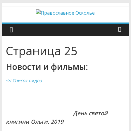
Skip
to
content
Православное
Осколье
Страница 25
Информационный
митрополичий
Новости и фильмы:
центр
<< Список видео
День святой
княгини Ольги. 2019