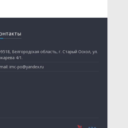
онтакты
09518, Белгородская область, г. Старый Оскол, ул.
окарева 4/1.
mail: imc-po@yandex.ru