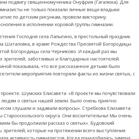
зни подвигу священномученика Онуфрия (Гагалюка). Для
гимназисты не только показали личные вещи владыки
тие по детским рисункам, провели викторину.
снопения в исполнении хоровой группы гимназии.
етения Господня села Лапыгино, в престольный праздник
ла Шаталовка, в храме Рождества Пресвятой Богородицы
ятой Богородицы села Черниково. И каждый раз мы
 зрителей, заботливых и благодарных настоятелей.
иной показывала, что все рассказанное детьми было
осетители мероприятия повторяли факты из жизни святых, с
 проекте. Шумских Елисавета: «В проекте мы почувствовали
 людям о святых нашей земли. Было очень приятно
есом слушали и задавали вопросы». Стребкова Елизавета:
 Старооскольского округа. Они восхитительны! Мы очень
вием бы продолжили рассказ о святых». Будовский
ь зрителей, которые на протяжении всего выступления
ала активность гимназистов. Когда понадобилась замена