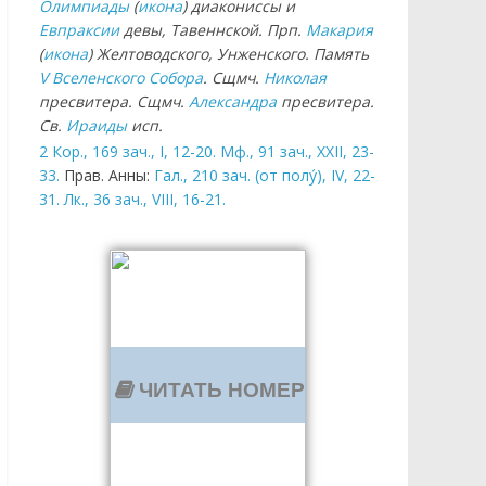
Олимпиады
(
икона
) диакониссы и
Евпраксии
девы, Тавеннской. Прп.
Макария
(
икона
) Желтоводского, Унженского. Память
V Вселенского Собора
. Сщмч.
Николая
пресвитера. Сщмч.
Александра
пресвитера.
Св.
Ираиды
исп.
2 Кор., 169 зач., I, 12-20.
Мф., 91 зач., XXII, 23-
33.
Прав. Анны:
Гал., 210 зач. (от полу́), IV, 22-
31.
Лк., 36 зач., VIII, 16-21.
ЧИТАТЬ НОМЕР