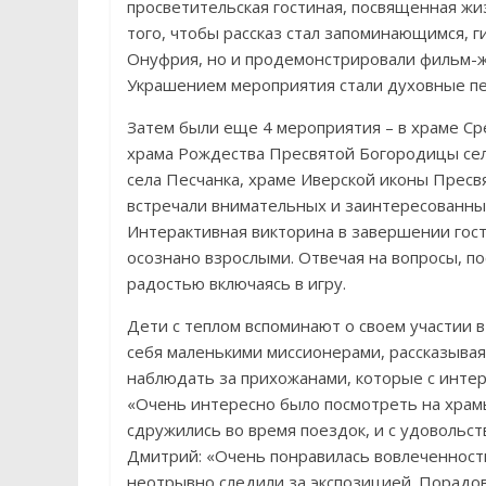
просветительская гостиная, посвященная жи
того, чтобы рассказ стал запоминающимся, 
Онуфрия, но и продемонстрировали фильм-жи
Украшением мероприятия стали духовные пе
Затем были еще 4 мероприятия – в храме Ср
храма Рождества Пресвятой Богородицы се
села Песчанка, храме Иверской иконы Пресв
встречали внимательных и заинтересованных
Интерактивная викторина в завершении гост
осознано взрослыми. Отвечая на вопросы, п
радостью включаясь в игру.
Дети с теплом вспоминают о своем участии в
себя маленькими миссионерами, рассказывая
наблюдать за прихожанами, которые с интер
«Очень интересно было посмотреть на храмы
сдружились во время поездок, и с удовольст
Дмитрий: «Очень понравилась вовлеченност
неотрывно следили за экспозицией. Порадов