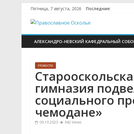
Skip
Пятница, 7 августа, 2026
Последние:
to
Православное
content
Осколье
АЛЕКСАНДРО-НЕВСКИЙ КАФЕДРАЛЬНЫЙ СОБО
Информационный
митрополичий
Новости
центр
Старооскольска
гимназия подве
социального пр
чемодане»
09.10.2023
942 Views