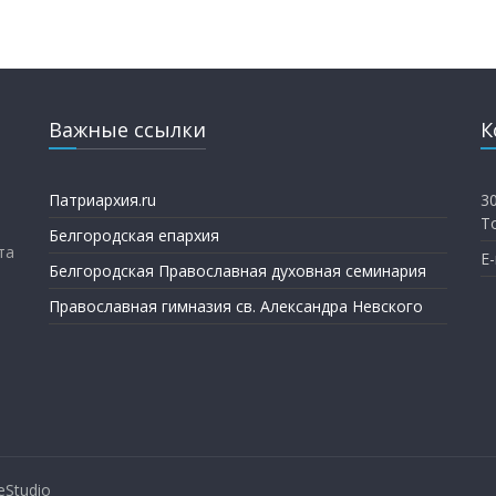
Важные ссылки
К
Патриархия.ru
3
Т
Белгородская епархия
та
E-
Белгородская Православная духовная семинария
Православная гимназия св. Александра Невского
eStudio