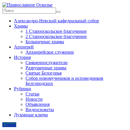
Skip
to
content
Православное
Александро-Невский кафедральный собор
Осколье
Храмы
1 Старооскольское благочиние
Информационный
2 Старооскольское благочиние
митрополичий
Больничные храмы
центр
Архиерей
Архиерейское служение
История
Священнослужители
Разрушенные храмы
Святые Белогорья
Собор новомучеников и исповедников
Белгородских
Рубрики
Статьи
Новости
Объявления
Видеосюжеты
Духовные ключи
Статьи