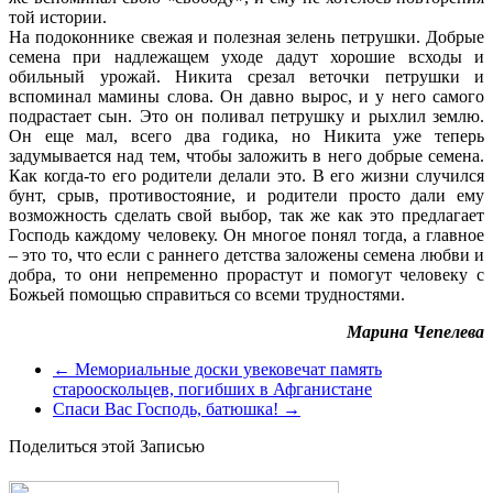
той истории.
На подоконнике свежая и полезная зелень петрушки. Добрые
семена при надлежащем уходе дадут хорошие всходы и
обильный урожай. Никита срезал веточки петрушки и
вспоминал мамины слова. Он давно вырос, и у него самого
подрастает сын. Это он поливал петрушку и рыхлил землю.
Он еще мал, всего два годика, но Никита уже теперь
задумывается над тем, чтобы заложить в него добрые семена.
Как когда-то его родители делали это. В его жизни случился
бунт, срыв, противостояние, и родители просто дали ему
возможность сделать свой выбор, так же как это предлагает
Господь каждому человеку. Он многое понял тогда, а главное
– это то, что если с раннего детства заложены семена любви и
добра, то они непременно прорастут и помогут человеку с
Божьей помощью справиться со всеми трудностями.
Марина Чепелева
←
Мемориальные доски увековечат память
старооскольцев, погибших в Афганистане
Спаси Вас Господь, батюшка!
→
Поделиться этой Записью