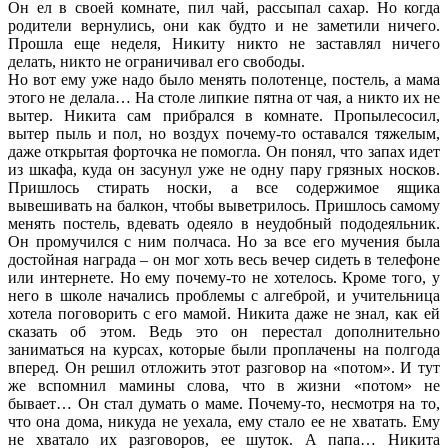
Он ел в своей комнате, пил чай, рассыпал сахар. Но когда
родители вернулись, они как будто и не заметили ничего.
Прошла еще неделя, Никиту никто не заставлял ничего
делать, никто не ограничивал его свободы.
Но вот ему уже надо было менять полотенце, постель, а мама
этого не делала… На столе липкие пятна от чая, а никто их не
вытер. Никита сам прибрался в комнате. Пропылесосил,
вытер пыль и пол, но воздух почему-то оставался тяжелым,
даже открытая форточка не помогла. Он понял, что запах идет
из шкафа, куда он засунул уже не одну пару грязных носков.
Пришлось стирать носки, а все содержимое ящика
вывешивать на балкон, чтобы выветрилось. Пришлось самому
менять постель, вдевать одеяло в неудобный пододеяльник.
Он промучился с ним полчаса. Но за все его мучения была
достойная награда – он мог хоть весь вечер сидеть в телефоне
или интернете. Но ему почему-то не хотелось. Кроме того, у
него в школе начались проблемы с алгеброй, и учительница
хотела поговорить с его мамой. Никита даже не знал, как ей
сказать об этом. Ведь это он перестал дополнительно
заниматься на курсах, которые были проплачены на полгода
вперед. Он решил отложить этот разговор на «потом». И тут
же вспомнил мамины слова, что в жизни «потом» не
бывает… Он стал думать о маме. Почему-то, несмотря на то,
что она дома, никуда не уехала, ему стало ее не хватать. Ему
не хватало их разговоров, ее шуток. А папа… Никита