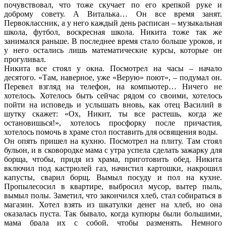
почувствовал, что тоже скучает по его крепкой руке и
доброму совету. А Виталька… Он все время занят.
Первоклассник, а у него каждый день расписан – музыкальная
школа, футбол, воскресная школа. Никита тоже так же
занимался раньше. В последнее время стало больше уроков, и
у него остались лишь математические курсы, которые он
прогуливал.
Никита все стоял у окна. Посмотрел на часы – начало
десятого. «Там, наверное, уже «Верую» поют», – подумал он.
Перевел взгляд на телефон, на компьютер… Ничего не
хотелось. Хотелось быть сейчас рядом со своими, хотелось
пойти на исповедь и услышать вновь, как отец Василий в
шутку скажет: «Ох, Никит, ты все растешь, когда же
остановишься!», хотелось просфорку после причастия,
хотелось помочь в храме стол поставить для освящения воды.
Он опять пришел на кухню. Посмотрел на плиту. Там стоял
бульон, и в сковородке мама с утра успела сделать зажарку для
борща, чтобы, придя из храма, приготовить обед. Никита
включил под кастрюлей газ, начистил картошки, накрошил
капусты, сварил борщ. Вымыл посуду и пол на кухне.
Пропылесосил в квартире, выбросил мусор, вытер пыль,
вымыл полы. Заметил, что закончился хлеб, стал собираться в
магазин. Хотел взять из шкатулки денег на хлеб, но она
оказалась пуста. Так бывало, когда купюры были большими,
мама брала их с собой, чтобы разменять. Немного