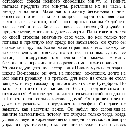
оставалось совсем немного свободных минут. И Никита
пытался продлить эти минуты, растягивая их на часы, а
иногда и на дни. Мама часто подолгу беседовала с ним,
объясняя и отвечая на его вопросы, порой оставляя свои
важные дела для того, чтобы поговорить с сыном. О добре и
зле, о любви и о Боге, о школе, о настоящей дружбе и
предательстве, о жизни и даже о смерти. Папа тоже пытался
со своей стороны вразумить свое чадо, но как только тот
попадал в приятную ему среду, все забывалось, он будто бы
становился другим. Когда мама спрашивала его, почему он
так себя ведет, он отвечал, что это все из-за школы, там все
такие, а по-другому там нельзя. Он замечал мамины
бесконечные переживания, но разве он мог что-то поделать…
Утром следующего после ссоры дня Никита чуть не опоздал в
школу. Во-первых, он чуть не проспал, во-вторых, долго не
мог найти рубашку, а в-третьих, для него на столе не стоял
завтрак, и ему самому пришлось делать себе бутерброд. Но
зато его никто не заставлял бегать, подтягиваться и
отжиматься! В школе день длился почему-то особенно долго,
и Никите очень сильно хотелось домой. Он пришел, поел и,
даже не раздеваясь, погрузился в телефон. Он даже не
заметил, как наступил вечер. Он забыл про сегодняшнее
занятие математикой, потому что очнулся только тогда, когда
услышал звук поворачивающегося дверного замка. Он быстро
убрал из рук телефон, стал спешно переодеваться, пытаясь