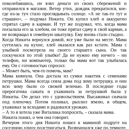
поколебавшись, он взял деньги из своих сбережений и
отправился в магазин. Ветер утих, дождик прекратился, кое-
где из-за туч стало проглядывать солнце. «А не так-то тут и
страшно», – подумал Никита. Он купил хлеб и аккуратно
спрятал сдачу в карман. И тут же подумал, что, когда мама
посылала его за хлебом, он тоже прятал сдачу в свой карман, а
не возвращал в семейную шкатулку. Ему вновь стало стыдно.
Когда Никита вернулся домой, все уже были на месте. Мама
суетилась на кухне, хлеб оказался как раз кстати. Мама с
улыбкой посмотрела на своего старшего сына. Он так
соскучился по этой улыбке! Да не нужно ему ничего – ни
телефон, ни компьютер, только бы мама вот так улыбалась
ему. Он с готовностью спросил:
– Может быть, чем-то помочь, мам?
Мама кивнула. Она достала из сумки пакетик с семенами
петрушки. Мама всегда сеяла дома под зиму петрушку, и они
всю зиму были со свежей зеленью. В последние годы
прерогатива сажать и ухаживать за петрушкой была у
Никиты. Он делал это с удовольствием. Высаживал сначала
под пленочку. Потом поливал, рыхлил землю, в общем,
ухаживал за всходами и радовался урожаю.
– А то я хотела уже Виталика попросить, – сказала мама.
Никита понял, о чем она говорит.
Вечером этого дня Никита пошел к маминой подруге на
соседнюю улицу подстригаться. Возвращался уже по темноте.