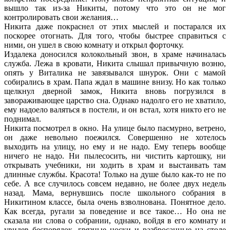
вышло так из-за Никиты, потому что это он не мог
контролировать свои желания…
Никита даже покраснел от этих мыслей и постарался их
поскорее отогнать. Для того, чтобы быстрее справиться с
ними, он ушел в свою комнату и открыл форточку.
Издалека доносился колокольный звон, в храме начиналась
служба. Лежа в кровати, Никита слышал привычную возню,
опять у Виталика не завязывался шнурок. Они с мамой
собирались в храм. Папа ждал в машине внизу. Но как только
щелкнул дверной замок, Никита вновь погрузился в
завораживающее царство сна. Однако надолго его не хватило,
ему надоело валяться в постели, и он встал, хотя никто его не
поднимал.
Никита посмотрел в окно. На улице было пасмурно, ветрено,
он даже невольно поежился. Совершенно не хотелось
выходить на улицу, но ему и не надо. Ему теперь вообще
ничего не надо. Ни пылесосить, ни чистить картошку, ни
открывать учебники, ни ходить в храм и выстаивать там
длинные службы. Красота! Только на душе было как-то не по
себе. А все случилось совсем недавно, не более двух недель
назад. Мама, вернувшись после школьного собрания в
Никитином классе, была очень взволнована. Понятное дело.
Как всегда, ругали за поведение и все такое… Но она не
сказала ни слова о собрании, однако, войдя в его комнату и
увидев беспорядок, грязные носки и разбросанные на столе