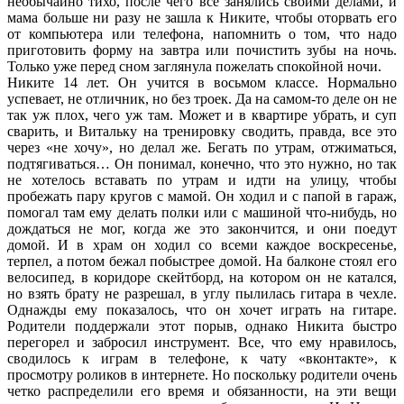
необычайно тихо, после чего все занялись своими делами, и
мама больше ни разу не зашла к Никите, чтобы оторвать его
от компьютера или телефона, напомнить о том, что надо
приготовить форму на завтра или почистить зубы на ночь.
Только уже перед сном заглянула пожелать спокойной ночи.
Никите 14 лет. Он учится в восьмом классе. Нормально
успевает, не отличник, но без троек. Да на самом-то деле он не
так уж плох, чего уж там. Может и в квартире убрать, и суп
сварить, и Витальку на тренировку сводить, правда, все это
через «не хочу», но делал же. Бегать по утрам, отжиматься,
подтягиваться… Он понимал, конечно, что это нужно, но так
не хотелось вставать по утрам и идти на улицу, чтобы
пробежать пару кругов с мамой. Он ходил и с папой в гараж,
помогал там ему делать полки или с машиной что-нибудь, но
дождаться не мог, когда же это закончится, и они поедут
домой. И в храм он ходил со всеми каждое воскресенье,
терпел, а потом бежал побыстрее домой. На балконе стоял его
велосипед, в коридоре скейтборд, на котором он не катался,
но взять брату не разрешал, в углу пылилась гитара в чехле.
Однажды ему показалось, что он хочет играть на гитаре.
Родители поддержали этот порыв, однако Никита быстро
перегорел и забросил инструмент. Все, что ему нравилось,
сводилось к играм в телефоне, к чату «вконтакте», к
просмотру роликов в интернете. Но поскольку родители очень
четко распределили его время и обязанности, на эти вещи