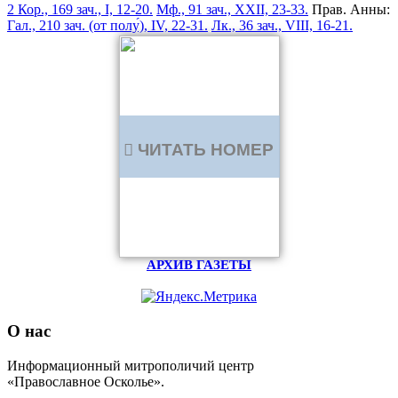
2 Кор., 169 зач., I, 12-20.
Мф., 91 зач., XXII, 23-33.
Прав. Анны:
Гал., 210 зач. (от полу́), IV, 22-31.
Лк., 36 зач., VIII, 16-21.
ЧИТАТЬ НОМЕР
АРХИВ ГАЗЕТЫ
О нас
Информационный митрополичий центр
«Православное Осколье».