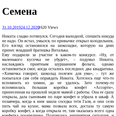
Семена
31.10.2019
24.12.2020
1620 Views
Никита сладко потянулся. Сегодня выходной, спешить никуда
не надо. Он встал, умылся, по привычке открыл холодильник.
Его взгляд остановился на шоколадке, которую на днях
принес младший братишка Виталька.
Ему подарили за участие в каком-то конкурсе. «Ну, от
маленького кусочка не убудет», – подумал Никита,
наслаждаясь приятным шуршанием фольги, однако
остановиться смог, когда осталось последних два квадратика.
«Химичка говорит, шоколад полезен для ума», – тут же
попытался сам себя оправдать Никита. Хотелось еще что-то
вспомнить из химии, да не удалось. Зато почему-то
вспомнилась большая коробка конфет «Ассорти»,
принесенная на прошлой неделе мамой с работы. Она ее сразу
открыла, дала сыновьям по паре конфет и убрала в шкаф. А
позавчера, когда к ним зашла соседка тетя Галя, и они сели
пить чай на кухне, мама позвала всех, достала ту самую
коробку конфет, а когда открыла ее, там оказалась всего одна
конфетка посерединке. Получилась неприятная ситуация, и