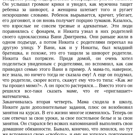
Он услышал громкие крики и увидел, как мужчина тащит
ребенка за шиворот, а женщина шлепает того и ругает
нехорошими словами. Ребенок вырывается, кричит, убегает,
его догоняют, и он вновь получает порцию тумаков. Казалось,
что взрослые не совсем трезвые и адекватные. Эти люди
поравнялись с фонарем, и Никита узнал в них родителей
своего одноклассника Вани Дмитриева. Они раньше жили в
одном подъезде, а потом Никита с родителями переехал на
другую улицу. У Вани, как и у Никиты, был младший
братишка, и похоже, это его тащили за шиворот родители.
Никита был потрясен. Придя домой, он очень хотел
поделиться увиденным с родителями, но вспомнил, как сам
приводил семью этого Вани в пример. А мама-то, наверное,
все знала, но ничего тогда не сказала ему! А еще он подумал,
что родители, скорее всего, скажут ему что-то типа: «Как же
ты прошел мимо?». А он просто растерялся… Вместо этого он
решился все-таки сказать маме, что ее «приглашает»
математичка.
Заканчивалась вторая четверть. Мама сходила в школу,
Никите дали дополнительные задания, плюс
он возобновил
занятия на курсах. В его жизни многое изменилось. Теперь он
сам отвечал за свои уроки, за свое постельное белье и за свои
занятия. Он старался без всяких напоминаний выполнять свои
домашние обязанности. Бывало, конечно, что ленился, но тут
же вспоминал свою «свободу», и ему не хотелось повторения