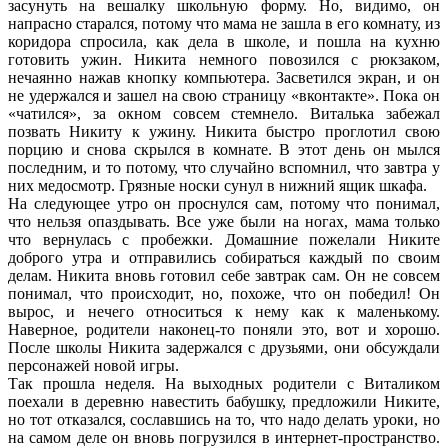
засунуть на вешалку школьную форму. Но, видимо, он
напрасно старался, потому что мама не зашла в его комнату, из
коридора спросила, как дела в школе, и пошла на кухню
готовить ужин. Никита немного повозился с рюкзаком,
нечаянно нажав кнопку компьютера. Засветился экран, и он
не удержался и зашел на свою страницу «вконтакте». Пока он
«чатился», за окном совсем стемнело. Виталька забежал
позвать Никиту к ужину. Никита быстро проглотил свою
порцию и снова скрылся в комнате. В этот день он мылся
последним, и то потому, что случайно вспомнил, что завтра у
них медосмотр. Грязные носки сунул в нижний ящик шкафа.
На следующее утро он проснулся сам, потому что понимал,
что нельзя опаздывать. Все уже были на ногах, мама только
что вернулась с пробежки. Домашние пожелали Никите
доброго утра и отправились собираться каждый по своим
делам. Никита вновь готовил себе завтрак сам. Он не совсем
понимал, что происходит, но, похоже, что он победил! Он
вырос, и нечего относиться к нему как к маленькому.
Наверное, родители наконец-то поняли это, вот и хорошо.
После школы Никита задержался с друзьями, они обсуждали
персонажей новой игры.
Так прошла неделя. На выходных родители с Виталиком
поехали в деревню навестить бабушку, предложили Никите,
но тот отказался, сославшись на то, что надо делать уроки, но
на самом деле он вновь погрузился в интернет-пространство.