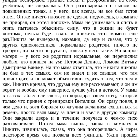
учебники, не сдержалась. Она разговаривала с сыном на
повышенных тонах, а у него, как всегда, на все был готов
ответ. Он же ничего плохого не сделал, подумаешь, в комнате
не прибрал, он хотел попозже. Мама не унималась и опять и
опять пыталась объяснить сыну, что в жизни не будет
«потом», нельзя будет взять и прожить этот момент еще
раз.Никита не выдержал, нахамил, да еще и сказал, что у
других одноклассников нормальные родители, ничего не
требуют, ни за что не ругают, только у него такие. На вопрос
матери – у кого же родители нормальные, он перечислил
любых, кто пришел на ум: Петрова Дениса, Ломова Витьку,
Дмитриева Ваньку. На что мама ответила, что Никита никогда
не был в тех семьях, сам не видел и не слышал, что там
происходит, и не может объективно судить о том, что там и
как. Никита кричал, что друзья ему все рассказывают, а он им
верит, и вообще ему, наверное, лучше уйти в детдом. У мамы
в глазах заблестели слезы, из коридора зашел отец, который
только что привел с тренировки Виталика. Он сразу понял, в
чем дело и, хотя боролся со жгучим желанием схватиться за
ремень, просто взял маму за плечи и увел в другую комнату.
Они закрыли дверь и в течение получаса о чем-то тихо
разговаривали. Потом мама вышла, зашла в комнату к
Никите, извинилась, сказав, что она погорячилась. А через
некоторое время она позвала всех ужинать. Ужин прошел