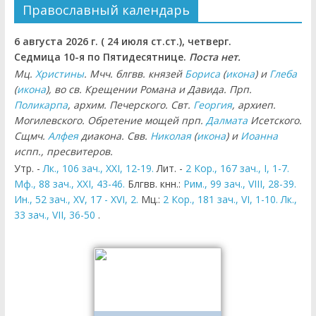
Православный календарь
6 августа 2026 г. ( 24 июля ст.ст.), четверг.
Седмица 10-я по Пятидесятнице.
Поста нет.
Мц.
Христины
. Мчч. блгвв. князей
Бориса
(
икона
) и
Глеба
(
икона
), во св. Крещении Романа и Давида. Прп.
Поликарпа
, архим. Печерского. Свт.
Георгия
, архиеп.
Могилевского. Обретение мощей прп.
Далмата
Исетского.
Сщмч.
Алфея
диакона. Свв.
Николая
(
икона
) и
Иоанна
испп., пресвитеров.
Утр. -
Лк., 106 зач., XXI, 12-19.
Лит. -
2 Кор., 167 зач., I, 1-7.
Мф., 88 зач., XXI, 43-46.
Блгвв. кнн.:
Рим., 99 зач., VIII, 28-39.
Ин., 52 зач., XV, 17 - XVI, 2.
Мц.:
2 Кор., 181 зач., VI, 1-10.
Лк.,
33 зач., VII, 36-50
.