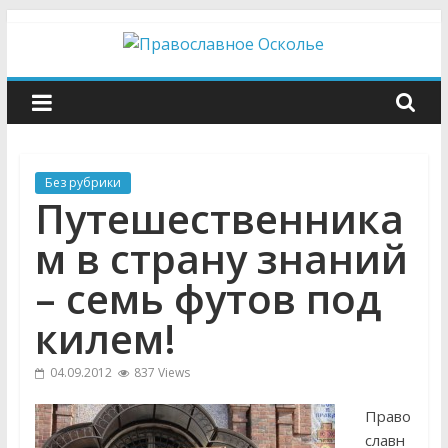
Skip
to
content
Православное
Осколье
Без рубрики
Информационный
Путешественника
митрополичий
центр
м в страну знаний
– семь футов под
килем!
04.09.2012
837 Views
Право
славн