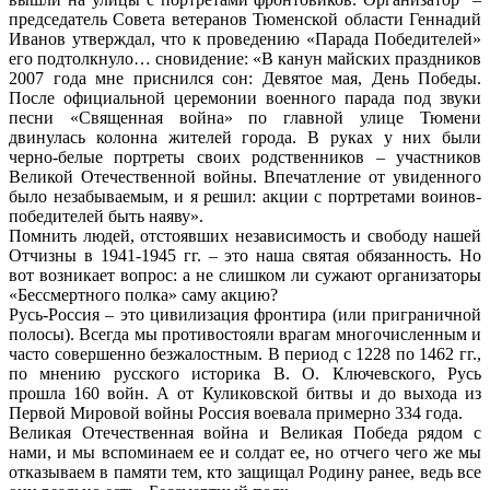
председатель Совета ветеранов Тюменской области Геннадий
Иванов утверждал, что к проведению «Парада Победителей»
его подтолкнуло… сновидение: «В канун майских праздников
2007 года мне приснился сон: Девятое мая, День Победы.
После официальной церемонии военного парада под звуки
песни «Священная война» по главной улице Тюмени
двинулась колонна жителей города. В руках у них были
черно-белые портреты своих родственников – участников
Великой Отечественной войны. Впечатление от увиденного
было незабываемым, и я решил: акции с портретами воинов-
победителей быть наяву».
Помнить людей, отстоявших независимость и свободу нашей
Отчизны в 1941-1945 гг. – это наша святая обязанность. Но
вот возникает вопрос: а не слишком ли сужают организаторы
«Бессмертного полка» саму акцию?
Русь-Россия – это цивилизация фронтира (или приграничной
полосы). Всегда мы противостояли врагам многочисленным и
часто совершенно безжалостным. В период с 1228 по 1462 гг.,
по мнению русского историка В. О. Ключевского, Русь
прошла 160 войн. А от Куликовской битвы и до выхода из
Первой Мировой войны Россия воевала примерно 334 года.
Великая Отечественная война и Великая Победа рядом с
нами, и мы вспоминаем ее и солдат ее, но отчего чего же мы
отказываем в памяти тем, кто защищал Родину ранее, ведь все