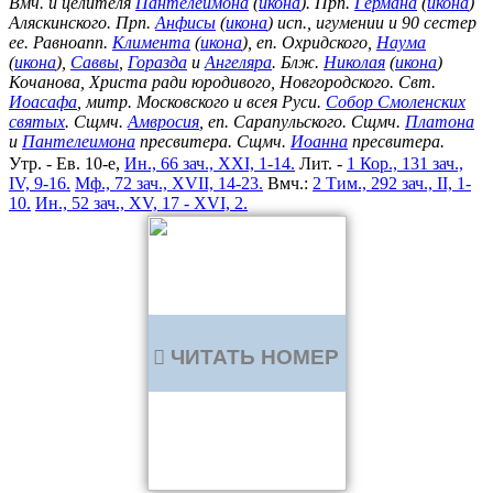
Вмч. и целителя
Пантелеимона
(
икона
). Прп.
Германа
(
икона
)
Аляскинского. Прп.
Анфисы
(
икона
) исп., игумении и 90 сестер
ее. Равноапп.
Климента
(
икона
), еп. Охридского,
Наума
(
икона
),
Саввы
,
Горазда
и
Ангеляра
. Блж.
Николая
(
икона
)
Кочанова, Христа ради юродивого, Новгородского. Свт.
Иоасафа
, митр. Московского и всея Руси.
Собор Смоленских
святых
. Сщмч.
Амвросия
, еп. Сарапульского. Сщмч.
Платона
и
Пантелеимона
пресвитера. Сщмч.
Иоанна
пресвитера.
Утр. - Ев. 10-е,
Ин., 66 зач., XXI, 1-14.
Лит. -
1 Кор., 131 зач.,
IV, 9-16.
Мф., 72 зач., XVII, 14-23.
Вмч.:
2 Тим., 292 зач., II, 1-
10.
Ин., 52 зач., XV, 17 - XVI, 2.
ЧИТАТЬ НОМЕР