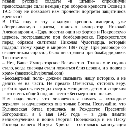
газами русские солдаты «в штыки» опрокинули
превосходящие силы немцев) при обороне крепости Осовец в
1915 году не позволяет нам пронести портреты защитников
крепости?
В 1914 году в эту западную крепость империи, уже
обстреливаемую врагом, приехал император Николай
Александрович. «Царь посетил один из фортов и Покровскую
церковь, пострадавшую при бомбардировке. Перекрестился
перед образом святителя Николая Чудотворца, который
подарил этому храму в мирном 1897 году. При разговоре со
священником спросил, было ли страшно при бомбардировке.
Тот ответил:
– Нет, Ваше Императорское Величество. Только мне скучно
стало, когда снаряды стали ложиться близ церкви, и я пошел в
храм» (masterok.livejournal.com).
«Бессмертный полк» должен связывать нашу историю, а не
делить ее на части. Не предать Отечество, отстоять веру,
разбить врагов, несущих смерть женщинам, детям и старикам
– это и есть общий подвиг всего «Бессмертного полка».
Нам надо знать, что человеческая память – «холодное
зеркало», и одушевляется она только Богом. Неслучайно, что
Куликовская битва пришлась на Рождество Пресвятой
Богородицы, а 6 мая 1945 года – в день памяти
великомученика и воина Георгия Победоносца и на Пасху
Господа нашего Иисуса Христа – состоялась капитуляция