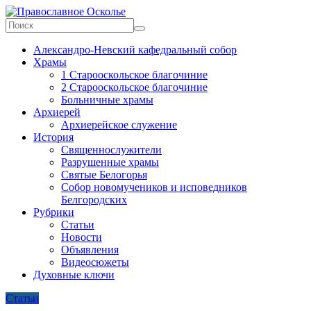
Skip
to
content
Православное
Александро-Невский кафедральный собор
Осколье
Храмы
1 Старооскольское благочиние
Информационный
2 Старооскольское благочиние
митрополичий
Больничные храмы
центр
Архиерей
Архиерейское служение
История
Священнослужители
Разрушенные храмы
Святые Белогорья
Собор новомучеников и исповедников
Белгородских
Рубрики
Статьи
Новости
Объявления
Видеосюжеты
Духовные ключи
Статьи