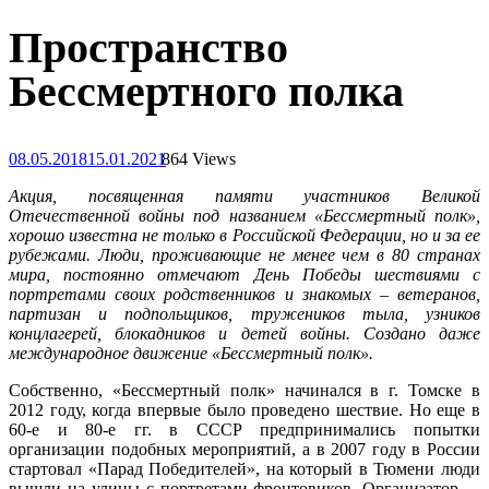
Пространство
Бессмертного полка
08.05.2018
15.01.2021
864 Views
Акция, посвященная памяти участников Великой
Отечественной войны под названием «Бессмертный полк»,
хорошо известна не только в Российской Федерации, но и за ее
рубежами. Люди, проживающие не менее чем в 80 странах
мира, постоянно отмечают День Победы шествиями с
портретами своих родственников и знакомых – ветеранов,
партизан и подпольщиков, тружеников тыла, узников
концлагерей, блокадников и детей войны. Создано даже
международное движение «Бессмертный полк».
Собственно, «Бессмертный полк» начинался в г. Томске в
2012 году, когда впервые было проведено шествие. Но еще в
60-е и 80-е гг. в СССР предпринимались попытки
организации подобных мероприятий, а в 2007 году в России
стартовал «Парад Победителей», на который в Тюмени люди
вышли на улицы с портретами фронтовиков. Организатор –