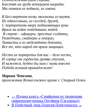
Блестят на груди ветеранов награды.
Мы помним их подвиги, их имена.
В Бессмертном полку миллионы из внуков,
Из односельчан, из соседей, друзей,
С портретами вверх поднимающих руки
Врага на войне победивших людей.
В строю – офицеры, простые солдаты,
Разведчики, снайперы и генерал,
Танкисты и из медсанбата девчата,
Все те, кто народ от врага защищал.
Нести их портреты для нас – дело чести,
И сердце от гордости громко стучит,
И кажется, будто бы нам с ними вместе
Победа великая принадлежит!
Марина Чепелева
,
прихожанка Вознесенского храма г. Старый Оскол
←
Издана книга «Симфония по творениям
священномученика Онуфрия (Гагалюка)»
В Победный день Георгия Победоносца
→