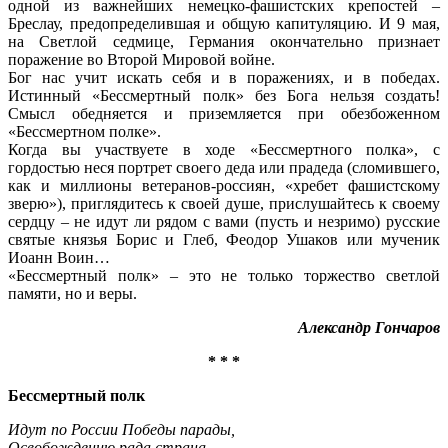
одной из важнейших немецко-фашистских крепостей –
Бреслау, предопределившая и общую капитуляцию. И 9 мая,
на Светлой седмице, Германия окончательно признает
поражение во Второй Мировой войне.
Бог нас учит искать себя и в поражениях, и в победах.
Истинный «Бессмертный полк» без Бога нельзя создать!
Смысл обедняется и приземляется при обезбоженном
«Бессмертном полке».
Когда вы участвуете в ходе «Бессмертного полка», с
гордостью неся портрет своего деда или прадеда (сломившего,
как и миллионы ветеранов-россиян, «хребет фашистскому
зверю»), приглядитесь к своей душе, прислушайтесь к своему
сердцу – не идут ли рядом с вами (пусть и незримо) русские
святые князья Борис и Глеб, Феодор Ушаков или мученик
Иоанн Воин…
«Бессмертный полк» – это не только торжество светлой
памяти, но и веры.
Александр Гончаров
* * *
Бессмертный полк
Идут по России Победы парады,
Освобождению рада страна,