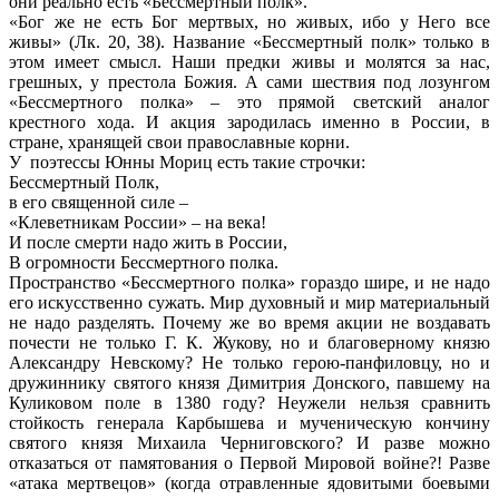
они реально есть «Бессмертный полк».
«Бог же не есть Бог мертвых, но живых, ибо у Него все
живы» (Лк. 20, 38). Название «Бессмертный полк» только в
этом имеет смысл. Наши предки живы и молятся за нас,
грешных, у престола Божия. А сами шествия под лозунгом
«Бессмертного полка» – это прямой светский аналог
крестного хода. И акция зародилась именно в России, в
стране, хранящей свои православные корни.
У поэтессы Юнны Мориц есть такие строчки:
Бессмертный Полк,
в его священной силе –
«Клеветникам России» – на века!
И после смерти надо жить в России,
В огромности Бессмертного полка.
Пространство «Бессмертного полка» гораздо шире, и не надо
его искусственно сужать. Мир духовный и мир материальный
не надо разделять. Почему же во время акции не воздавать
почести не только Г. К. Жукову, но и благоверному князю
Александру Невскому? Не только герою-панфиловцу, но и
дружиннику святого князя Димитрия Донского, павшему на
Куликовом поле в 1380 году? Неужели нельзя сравнить
стойкость генерала Карбышева и мученическую кончину
святого князя Михаила Черниговского? И разве можно
отказаться от памятования о Первой Мировой войне?! Разве
«атака мертвецов» (когда отравленные ядовитыми боевыми