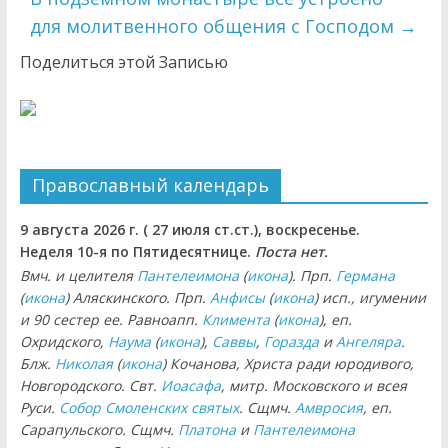
для молитвенного общения с Господом
→
Поделиться этой Записью
Православный календарь
9 августа 2026 г. ( 27 июля ст.ст.), воскресенье.
Неделя 10-я по Пятидесятнице.
Поста нет.
Вмч. и целителя
Пантелеимона
(
икона
). Прп.
Германа
(
икона
) Аляскинского. Прп.
Анфисы
(
икона
) исп., игумении
и 90 сестер ее. Равноапп.
Климента
(
икона
), еп.
Охридского,
Наума
(
икона
),
Саввы
,
Горазда
и
Ангеляра
.
Блж.
Николая
(
икона
) Кочанова, Христа ради юродивого,
Новгородского. Свт.
Иоасафа
, митр. Московского и всея
Руси.
Собор Смоленских святых
. Сщмч.
Амвросия
, еп.
Сарапульского. Сщмч.
Платона
и
Пантелеимона