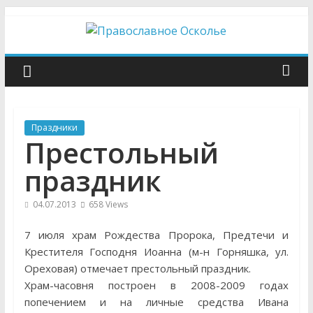
Skip
to
content
Православное
Осколье
Праздники
Информационный
Престольный
митрополичий
центр
праздник
04.07.2013
658 Views
7 июля храм Рождества Пророка, Предтечи и
Крестителя Господня Иоанна (м-н Горняшка, ул.
Ореховая) отмечает престольный праздник.
Храм-часовня построен в 2008-2009 годах
попечением и на личные средства Ивана