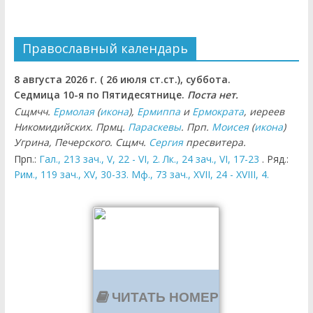
Православный календарь
8 августа 2026 г. ( 26 июля ст.ст.), суббота.
Седмица 10-я по Пятидесятнице.
Поста нет.
Сщмчч.
Ермолая
(
икона
),
Ермиппа
и
Ермократа
, иереев
Никомидийских. Прмц.
Параскевы
. Прп.
Моисея
(
икона
)
Угрина, Печерского. Сщмч.
Сергия
пресвитера.
Прп.:
Гал., 213 зач., V, 22 - VI, 2.
Лк., 24 зач., VI, 17-23
. Ряд.:
Рим., 119 зач., XV, 30-33.
Мф., 73 зач., XVII, 24 - XVIII, 4.
ЧИТАТЬ НОМЕР