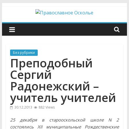
Skip
to
content
Православное
Осколье
Без рубрики
Информационный
Преподобный
митрополичий
центр
Сергий
Радонежский –
учитель учителей
30.12.2013
882 Views
25 декабря в старооскольской школе N 2
состоялись XII муниципальные Рождественские