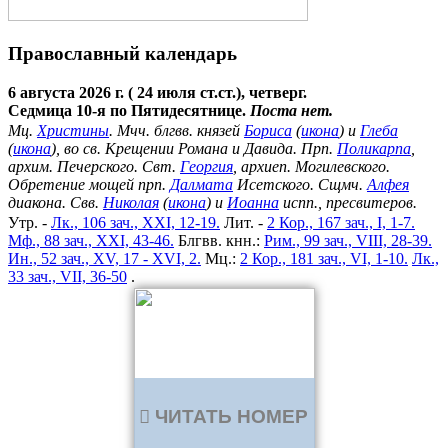
Православный календарь
6 августа 2026 г. ( 24 июля ст.ст.), четверг.
Седмица 10-я по Пятидесятнице.
Поста нет.
Мц.
Христины
. Мчч. блгвв. князей
Бориса
(
икона
) и
Глеба
(
икона
), во св. Крещении Романа и Давида. Прп.
Поликарпа
,
архим. Печерского. Свт.
Георгия
, архиеп. Могилевского.
Обретение мощей прп.
Далмата
Исетского. Сщмч.
Алфея
диакона. Свв.
Николая
(
икона
) и
Иоанна
испп., пресвитеров.
Утр. -
Лк., 106 зач., XXI, 12-19.
Лит. -
2 Кор., 167 зач., I, 1-7.
Мф., 88 зач., XXI, 43-46.
Блгвв. кнн.:
Рим., 99 зач., VIII, 28-39.
Ин., 52 зач., XV, 17 - XVI, 2.
Мц.:
2 Кор., 181 зач., VI, 1-10.
Лк.,
33 зач., VII, 36-50
.
ЧИТАТЬ НОМЕР