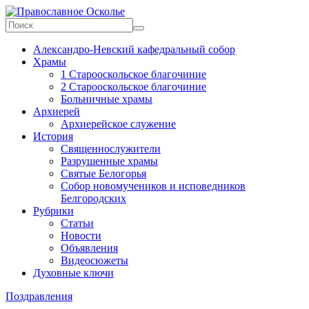
Skip
to
content
Православное
Александро-Невский кафедральный собор
Осколье
Храмы
1 Старооскольское благочиние
Информационный
2 Старооскольское благочиние
митрополичий
Больничные храмы
центр
Архиерей
Архиерейское служение
История
Священнослужители
Разрушенные храмы
Святые Белогорья
Собор новомучеников и исповедников
Белгородских
Рубрики
Статьи
Новости
Объявления
Видеосюжеты
Духовные ключи
Поздравления