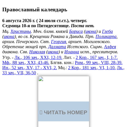
Православный календарь
6 августа 2026 г. ( 24 июля ст.ст.), четверг.
Седмица 10-я по Пятидесятнице.
Поста нет.
Мц.
Христины
. Мчч. блгвв. князей
Бориса
(
икона
) и
Глеба
(
икона
), во св. Крещении Романа и Давида. Прп.
Поликарпа
,
архим. Печерского. Свт.
Георгия
, архиеп. Могилевского.
Обретение мощей прп.
Далмата
Исетского. Сщмч.
Алфея
диакона. Свв.
Николая
(
икона
) и
Иоанна
испп., пресвитеров.
Утр. -
Лк., 106 зач., XXI, 12-19.
Лит. -
2 Кор., 167 зач., I, 1-7.
Мф., 88 зач., XXI, 43-46.
Блгвв. кнн.:
Рим., 99 зач., VIII, 28-39.
Ин., 52 зач., XV, 17 - XVI, 2.
Мц.:
2 Кор., 181 зач., VI, 1-10.
Лк.,
33 зач., VII, 36-50
.
ЧИТАТЬ НОМЕР