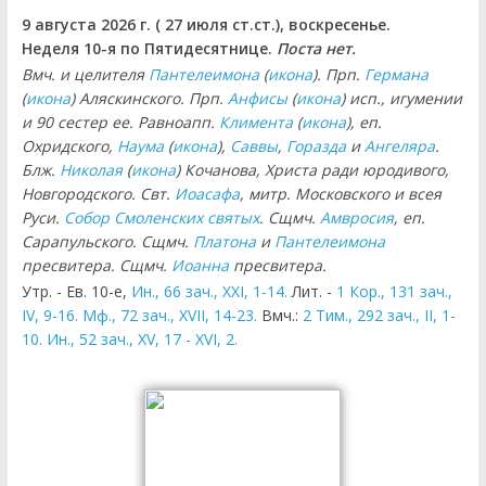
9 августа 2026 г. ( 27 июля ст.ст.), воскресенье.
Неделя 10-я по Пятидесятнице.
Поста нет.
Вмч. и целителя
Пантелеимона
(
икона
). Прп.
Германа
(
икона
) Аляскинского. Прп.
Анфисы
(
икона
) исп., игумении
и 90 сестер ее. Равноапп.
Климента
(
икона
), еп.
Охридского,
Наума
(
икона
),
Саввы
,
Горазда
и
Ангеляра
.
Блж.
Николая
(
икона
) Кочанова, Христа ради юродивого,
Новгородского. Свт.
Иоасафа
, митр. Московского и всея
Руси.
Собор Смоленских святых
. Сщмч.
Амвросия
, еп.
Сарапульского. Сщмч.
Платона
и
Пантелеимона
пресвитера. Сщмч.
Иоанна
пресвитера.
Утр. - Ев. 10-е,
Ин., 66 зач., XXI, 1-14.
Лит. -
1 Кор., 131 зач.,
IV, 9-16.
Мф., 72 зач., XVII, 14-23.
Вмч.:
2 Тим., 292 зач., II, 1-
10.
Ин., 52 зач., XV, 17 - XVI, 2.