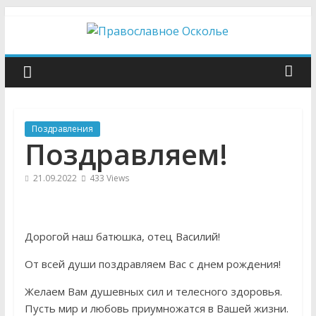
Skip
to
content
Православное
Осколье
Поздравления
Информационный
Поздравляем!
митрополичий
центр
21.09.2022
433 Views
Дорогой наш батюшка, отец Василий!
От всей души поздравляем Вас с днем рождения!
Желаем Вам душевных сил и телесного здоровья.
Пусть мир и любовь приумножатся в Вашей жизни.