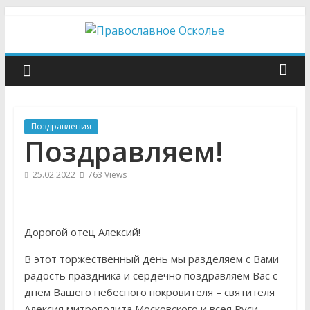
Skip
to
content
Православное
Осколье
Поздравления
Информационный
Поздравляем!
митрополичий
центр
25.02.2022
763 Views
Дорогой отец Алексий!
В этот торжественный день мы разделяем с Вами
радость праздника и сердечно поздравляем Вас с
днем Вашего небесного покровителя – святителя
Алексия,митрополита Московского и всея Руси,