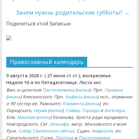
Зачем нужны родительские субботы?
→
Поделиться этой Записью
Православный календарь
9 августа 2026 г. ( 27 июля ст.ст.), воскресенье.
Неделя 10-я по Пятидесятнице.
Поста нет.
Вмч. и целителя
Пантелеимона
(
икона
). Прп.
Германа
(
икона
) Аляскинского. Прп.
Анфисы
(
икона
) исп., игумении
и 90 сестер ее. Равноапп.
Климента
(
икона
), еп.
Охридского,
Наума
(
икона
),
Саввы
,
Горазда
и
Ангеляра
.
Блж.
Николая
(
икона
) Кочанова, Христа ради юродивого,
Новгородского. Свт.
Иоасафа
, митр. Московского и всея
Руси.
Собор Смоленских святых
. Сщмч.
Амвросия
, еп.
Сарапульского. Сщмч.
Платона
и
Пантелеимона