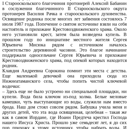
I Старооскольского благочиния протоиерей Алексий Бабанин
в сослужении благочинного II Старооскольского округа
протоиерея Василия Рачка и старооскольского духовенства.
Освящение родника после многих лет забвения состоялось 7
июля 1987 года. Попечение о святом источнике взяли на себя
настоятель и прихожане Крестовоздвиженского храма. Около
него установили крест, затем была возведена купель.
В
прошлом году по инициативе местного жителя Сергея
Юрьевича Мисюка рядом с источником началось
строительство деревянной часовни. Это благое начинание
поддержали односельчане Сергея Юрьевича и прихожане
Крестовоздвиженского храма, под опекой которых находится
родник.
Клавдия Андреевна Сорокина помнит эти места с детства.
Еще маленькой девочкой она приходила сюда из
Нижнеатаманского села, чтобы попить чистой ключевой
водички:
– Здесь еще не было устроено ни специальной площадки, ни
купели. Вода била ключом из-под холма. Белые меловые
камешки, чуть выступающие из воды, служили нам вместо
брода. Наш дом стоял совсем рядом. Бабушка учила меня и
других детей, что эта вода освященная, целебная – такая же
как в самом Иордане, где Иоанн Предтеча крестил Господа
нашего Иисуса Христа. Прошло уже семьдесят лет, я до сих
пор прихожу к этому источнику, чтобы набрать воды. И