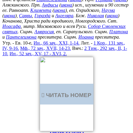
Аляскинского. Прп.
Анфисы
(
икона
) исп., игумении и 90 сестер
ее. Равноапп.
Климента
(
икона
), еп. Охридского,
Наума
(
икона
),
Саввы
,
Горазда
и
Ангеляра
. Блж.
Николая
(
икона
)
Кочанова, Христа ради юродивого, Новгородского. Свт.
Иоасафа
, митр. Московского и всея Руси.
Собор Смоленских
святых
. Сщмч.
Амвросия
, еп. Сарапульского. Сщмч.
Платона
и
Пантелеимона
пресвитера. Сщмч.
Иоанна
пресвитера.
Утр. - Ев. 10-е,
Ин., 66 зач., XXI, 1-14.
Лит. -
1 Кор., 131 зач.,
IV, 9-16.
Мф., 72 зач., XVII, 14-23.
Вмч.:
2 Тим., 292 зач., II, 1-
10.
Ин., 52 зач., XV, 17 - XVI, 2.
ЧИТАТЬ НОМЕР