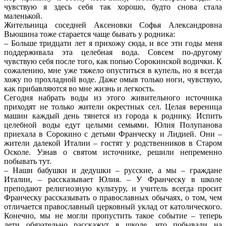
чувствую я здесь себя так хорошо, будто снова стала
маленькой.
Жительница соседней Аксеновки Софья Александровна
Вьюшина тоже старается чаще бывать у родника:
– Больше тридцати лет я прихожу сюда, и все эти годы меня
поддерживала эта целебная вода. Совсем по-другому
чувствую себя после того, как попью Сорокинской водички. К
сожалению, мне уже тяжело опуститься в купель, но я всегда
хожу по прохладной воде. Даже омыв только ноги, чувствую,
как прибавляются во мне жизнь и легкость.
Сегодня набрать воды из этого живительного источника
приходят не только жители окрестных сел. Целая вереница
машин каждый день тянется из города к роднику. Испить
целебной воды едут целыми семьями. Юлия Полупанова
приехала в Сорокино с детьми Франческу и Лидией. Они –
жители далекой Италии – гостят у родственников в Старом
Осколе. Узнав о святом источнике, решили непременно
побывать тут.
– Наши бабушки и дедушки – русские, а мы – граждане
Италии, – рассказывает Юлия. – У Франческу в школе
преподают религиозную культуру, и учитель всегда просит
Франческу рассказывать о православных обычаях, о том, чем
отличается православный церковный уклад от католического.
Конечно, мы не могли пропустить такое событие – теперь
дети обязательно расскажут в школе, что побывали на