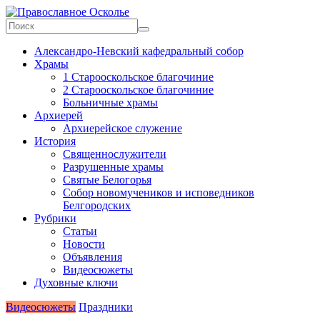
Skip
to
content
Православное
Александро-Невский кафедральный собор
Осколье
Храмы
1 Старооскольское благочиние
Информационный
2 Старооскольское благочиние
митрополичий
Больничные храмы
центр
Архиерей
Архиерейское служение
История
Священнослужители
Разрушенные храмы
Святые Белогорья
Собор новомучеников и исповедников
Белгородских
Рубрики
Статьи
Новости
Объявления
Видеосюжеты
Духовные ключи
Видеосюжеты
Праздники