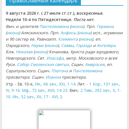
Православный календарь
9 августа 2026 г. ( 27 июля ст.ст.), воскресенье.
Неделя 10-я по Пятидесятнице.
Поста нет.
Вмч. и целителя
Пантелеимона
(
икона
). Прп.
Германа
(
икона
) Аляскинского. Прп.
Анфисы
(
икона
) исп., игумении
и 90 сестер ее. Равноапп.
Климента
(
икона
), еп.
Охридского,
Наума
(
икона
),
Саввы
,
Горазда
и
Ангеляра
.
Блж.
Николая
(
икона
) Кочанова, Христа ради юродивого,
Новгородского. Свт.
Иоасафа
, митр. Московского и всея
Руси.
Собор Смоленских святых
. Сщмч.
Амвросия
, еп.
Сарапульского. Сщмч.
Платона
и
Пантелеимона
пресвитера. Сщмч.
Иоанна
пресвитера.
Утр. - Ев. 10-е,
Ин., 66 зач., XXI, 1-14.
Лит. -
1 Кор., 131 зач.,
IV, 9-16.
Мф., 72 зач., XVII, 14-23.
Вмч.:
2 Тим., 292 зач., II, 1-
10.
Ин., 52 зач., XV, 17 - XVI, 2.