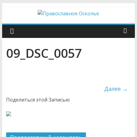
Skip
to
content
Православное
Осколье
09_DSC_0057
Информационный
митрополичий
центр
Далее →
Поделиться этой Записью