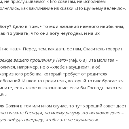
м, не прислушиваемся к Его советам, не исполняем
олнялись, как заклинание из сказки «По щучьему велению».
 Богу? Дело в том, что мои желания немного необычны,
к-то узнать, что они Богу неугодны, и на их
тче наш». Перед тем, как дать ее нам, Спаситель говорит:
прежде вашего прошения у Него»
(Мф. 6:8). Эта молитва –
олимся, например, не о «хлебе насущном», а об
капризного ребенка, который требует от родителя
ебований. И плох тот родитель, который тотчас бросается
ните, есть такое высказывание: если бы Господь захотел
ьбы.
оля Божия в том или ином случае, то тут хороший совет дает
но сказать: Господи, по моему разуму это неплохое дело –
кую-нибудь преграду, чтобы это не случилось».