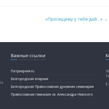
«Просящему у тебя дай…»
→
Важные ссылки
К
Патриархия.ru
3
Т
Белгородская епархия
та
E-
Белгородская Православная духовная семинария
Православная гимназия св. Александра Невского