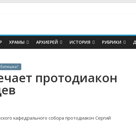
Р
ХРАМЫ
АРХИЕРЕЙ
ИСТОРИЯ
РУБРИКИ
Д
, батюшка?
ечает протодиакон
цев
вского кафедрального собора протодиакон Сергий