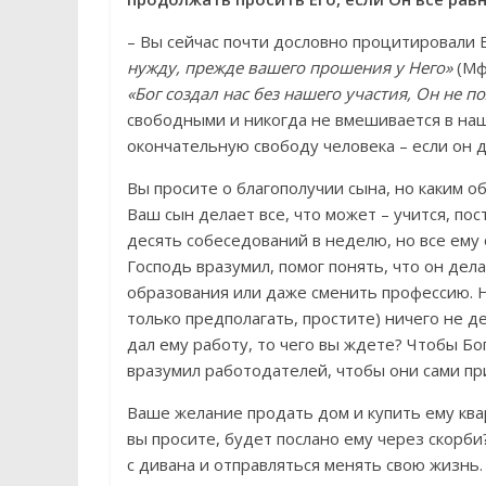
– Вы сейчас почти дословно процитировали 
нужду, прежде вашего прошения у Него»
(Мф
«Бог создал нас без нашего участия, Он не п
свободными и никогда не вмешивается в на
окончательную свободу человека – если он д
Вы просите о благополучии сына, но каким о
Ваш сын делает все, что может – учится, по
десять собеседований в неделю, но все ему 
Господь вразумил, помог понять, что он дел
образования или даже сменить профессию. Но
только предполагать, простите) ничего не де
дал ему работу, то чего вы ждете? Чтобы Бо
вразумил работодателей, чтобы они сами пр
Ваше желание продать дом и купить ему квар
вы просите, будет послано ему через скорби?
с дивана и отправляться менять свою жизнь. 