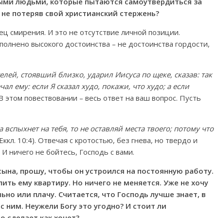
ными людьми, которые пытаются самоутвердиться за
, не потеряв свой христианский стержень?
ец смирения. И это не отсутствие личной позиции.
полнено высокого достоинства – не достоинства гордости,
лей, стоявший близко, ударил Иисуса по щеке, сказав: так
л ему: если Я сказал худо, покажи, что худо; а если
 В этом повествовании – весь ответ на ваш вопрос. Пусть
 вспыхнет на тебя, то не оставляй места твоего; потому что
(Еккл. 10:4). Отвечая с кротостью, без гнева, но твердо и
 И ничего не бойтесь, Господь с вами.
сына, прошу, чтобы он устроился на постоянную работу.
ить ему квартиру. Но ничего не меняется. Уже не хочу
но или плачу. Считается, что Господь лучше знает, в
с ним. Неужели Богу это угодно? И стоит ли
о сделает как хочет?