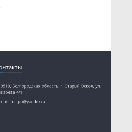
онтакты
09518, Белгородская область, г. Старый Оскол, ул.
окарева 4/1.
mail: imc-po@yandex.ru