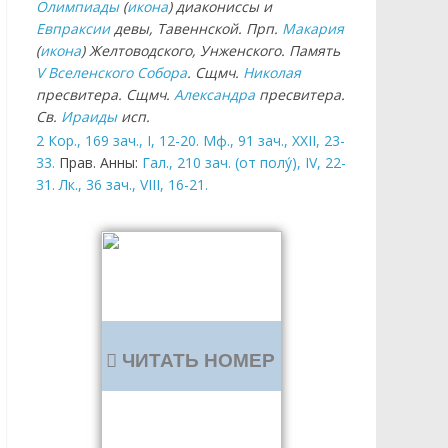
Олимпиады
(
икона
) диакониссы и
Евпраксии
девы, Тавеннской. Прп.
Макария
(
икона
) Желтоводского, Унженского. Память
V Вселенского Собора
. Сщмч.
Николая
пресвитера. Сщмч.
Александра
пресвитера.
Св.
Ираиды
исп.
2 Кор., 169 зач., I, 12-20.
Мф., 91 зач., XXII, 23-
33.
Прав. Анны:
Гал., 210 зач. (от полу́), IV, 22-
31.
Лк., 36 зач., VIII, 16-21.
ЧИТАТЬ НОМЕР