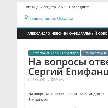
Skip
Пятница, 7 августа, 2026
Последние:
to
Православное
content
Осколье
АЛЕКСАНДРО-НЕВСКИЙ КАФЕДРАЛЬНЫЙ СОБО
Информационный
митрополичий
Протодиакон Сергий Епифанцев
Что посоветуете
центр
На вопросы отв
Сергий Епифан
17.04.2021
859 Views
На вопросы отвечает клирик Александро-Не
Епифанцев.