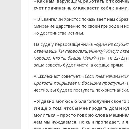
– Как нам, верующим, работать с токсич
счет подчиненных? Как вести себя с ними
– В Евангелии Христос показывает нам образ
Смирение царственно по своей природе и ис
но достоинства истины.
На суде у первосвященника
«один из служите
отвечаешь Ты первосвященнику? Иисус отвеча
хорошо, что ты бьешь Меня?»
(Ин. 18:22-23)
ваша совесть будет чиста, а сердце прямо.
А Екклесиаст советует:
«Если гнев начальника
кротость покрывает и большие проступки»
честно, вы будете поступать по-христиански.
– Я давно молюсь о благополучии своего 
И еще о том, чтобы мне продать дом и куп
молиться – просто говорю слова машиналь
чем мы нуждаемся. Но сын пропадает, и я 
продолжать просить Его, если Он все равн