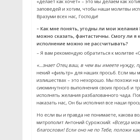
«делает как хочет» – это мы делаем как хоти
заповедей и хотим, чтобы наши молитвы исп
Вразуми всех нас, Господи!
– Как мне понять, угодны ли мои желания
можно сказать, фантастичны. Смогу ли я ка
исполнение можно не рассчитывать?
– Я вам рекомендую обратиться к молитве «О
«…знает Отец ваш, в чем вы имеете нужду, 
некий «фильтр» для наших просьб. Если мы м
излишествах – это нехорошо. Мы похожи на 
сиюминутного выполнения своих просьб и тр
исполнять желания разбалованного чада. Пом
наказать нас, Он бы исполнил все наши прос
Но если вы и правда не понимаете, какова в
митрополит Антоний Сурожский:
«Всегда мож
благослови! Если оно не по Тебе, положи ка