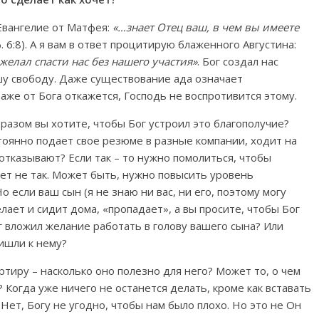
Евангелие от Матфея:
«…знает Отец ваш, в чем вы имеете
. 6:8). А я вам в ответ процитирую блаженного Августина:
ожелал спасти нас без нашего участия»
. Бог создал нас
шу свободу. Даже существование ада означает
аже от Бога откажется, Господь не воспротивится этому.
бразом вы хотите, чтобы Бог устроил это благополучие?
стоянно подает свое резюме в разные компании, ходит на
отказывают? Если так – то нужно помолиться, чтобы
ает не так. Может быть, нужно повысить уровень
 если ваш сын (я не знаю ни вас, ни его, поэтому могу
лает и сидит дома, «пропадает», а вы просите, чтобы Бог
г вложил желание работать в голову вашего сына? Или
ишли к нему?
тиру – насколько оно полезно для него? Может то, о чем
 Когда уже ничего не останется делать, кроме как вставать
Нет, Богу не угодно, чтобы нам было плохо. Но это не Он