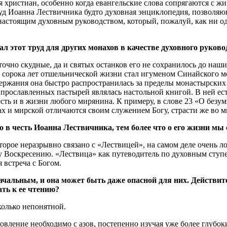
 христиан, особенно когда евангельские слова сопрягаются с 
уд Иоанна Лествичника будто духовная энциклопедия, позволяющ
настоящим духовным руководством, который, пожалуй, как ни од
л этот труд для других монахов в качестве духовного руково
точно скудные, да и святых останков его не сохранилось до на
сорока лет отшельнической жизни стал игуменом Синайского мо
ержания она быстро распространилась за пределы монастырских с
прославленных пастырей являлась настольной книгой. В ней ест
е есть и в жизни любого мирянина. К примеру, в слове 23 «О без
нах и мирской отличаются своим служением Богу, страсти же во 
 в честь Иоанна Лествичника, тем более что о его жизни мы 
орое неразрывно связано с «Лествицей», на самом деле очень л
ову Воскресению. «Лествица» как путеводитель по духовным сту
 встреча с Богом.
ачальным, и она может быть даже опасной для них. Действит
ать к ее чтению?
колько непонятной.
вление необходимо с азов, постепенно изучая уже более глубок