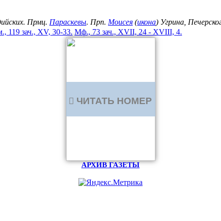
дийских. Прмц.
Параскевы
. Прп.
Моисея
(
икона
) Угрина, Печерск
., 119 зач., XV, 30-33.
Мф., 73 зач., XVII, 24 - XVIII, 4.
ЧИТАТЬ НОМЕР
АРХИВ ГАЗЕТЫ