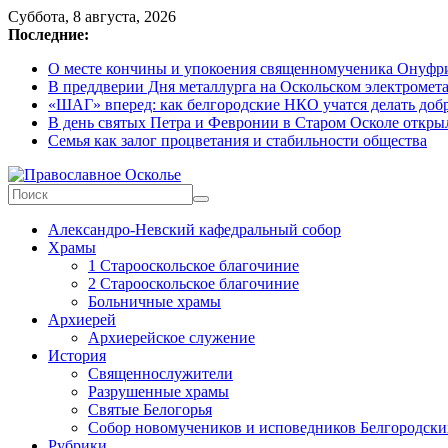
Skip
Суббота, 8 августа, 2026
to
Последние:
content
О месте кончины и упокоения священномученика Онуфрия
В преддверии Дня металлурга на Оскольском электромета
«ШАГ» вперед: как белгородские НКО учатся делать доб
В день святых Петра и Февронии в Старом Осколе откры
Семья как залог процветания и стабильности общества
Православное
Александро-Невский кафедральный собор
Осколье
Храмы
1 Старооскольское благочиние
Информационный
2 Старооскольское благочиние
митрополичий
Больничные храмы
центр
Архиерей
Архиерейское служение
История
Священнослужители
Разрушенные храмы
Святые Белогорья
Собор новомучеников и исповедников Белгородски
Рубрики