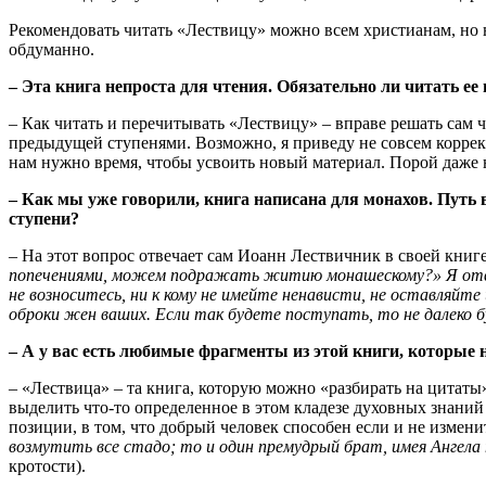
Рекомендовать читать «Лествицу» можно всем христианам, но 
обдуманно.
– Эта книга непроста для чтения. Обязательно ли читать ее
– Как читать и перечитывать «Лествицу» – вправе решать сам ч
предыдущей ступенями. Возможно, я приведу не совсем коррект
нам нужно время, чтобы усвоить новый материал. Порой даже н
– Как мы уже говорили, книга написана для монахов. Путь
ступени?
– На этот вопрос отвечает сам Иоанн Лествичник в своей книг
попечениями, можем подражать житию монашескому?» Я отвечал
не возноситесь, ни к кому не имейте ненависти, не оставляйт
оброки жен ваших. Если так будете поступать, то не далеко 
– А у вас есть любимые фрагменты из этой книги, которые 
– «Лествица» – та книга, которую можно «разбирать на цитаты
выделить что-то определенное в этом кладезе духовных знаний
позиции, в том, что добрый человек способен если и не измен
возмутить все стадо; то и один премудрый брат, имея Ангела
кротости).