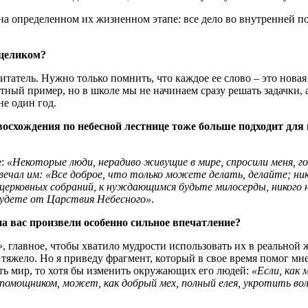
на определенном их жизненном этапе: все дело во внутренней п
 целиком?
итатель. Нужно только помнить, что каждое ее слово – это новая
ный пример, но в школе мы не начинаем сразу решать задачки, 
е один год.
 восхождения по небесной лестнице тоже больше подходит дл
е:
«Некоторые люди, нерадиво живущие в мире, спросили меня, г
 им: «Все доброе, что только можете делать, делайте; никого
е церковных собраний, к нуждающимся будьте милосерды, никого 
будете от Царствия Небесного»
.
на вас произвели особенно сильное впечатление?
», главное, чтобы хватило мудрости использовать их в реальной 
 тяжело. Но я приведу фрагмент, который в свое время помог мн
ить мир, то хотя бы изменить окружающих его людей:
«Если, как 
 помощником, может, как добрый мех, полный елея, укротить вол