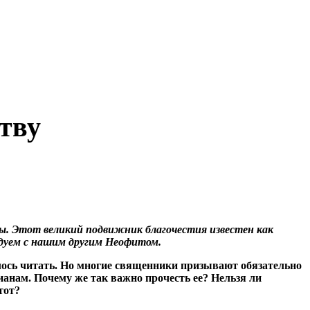
тву
ры. Этот великий подвижник благочестия известен как
седуем с нашим другим Неофитом.
илось читать. Но многие священники призывают обязательно
ианам. Почему же так важно прочесть ее? Нельзя ли
тот?