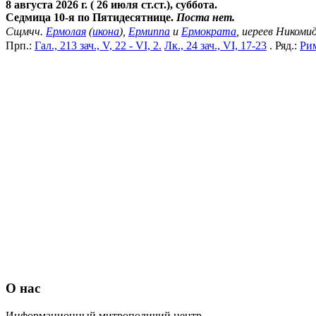
8 августа 2026 г. ( 26 июля ст.ст.), суббота.
Седмица 10-я по Пятидесятнице.
Поста нет.
Сщмчч.
Ермолая
(
икона
),
Ермиппа
и
Ермократа
, иереев Никоми
Прп.:
Гал., 213 зач., V, 22 - VI, 2.
Лк., 24 зач., VI, 17-23
. Ряд.:
Рим
О нас
Информационный митрополичий центр