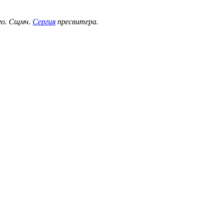
ого. Сщмч.
Сергия
пресвитера.