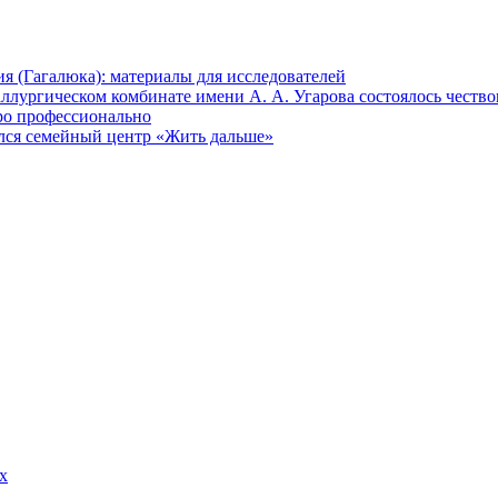
 (Гагалюка): материалы для исследователей
ллургическом комбинате имени А. А. Угарова состоялось честв
ро профессионально
лся семейный центр «Жить дальше»
х