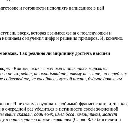
одготовке и готовности исполнять написанное в ней
 ступень вверх, которая взаимосвязана с последующей и
а начинаем с изучения цифр и решения примеров. И, конечно,
я монахов. Так реально ли мирянину достичь высшей
оворя: «Как мы, живя с женами и оплетаясь мирскими
 не укоряйте, не окрадывайте, никому не лгите, ни перед кем
не соблазняйте, не касайтесь чужой части, будьте довольны
жизни. Я не стану озвучивать любимый фрагмент книги, так как
е в очередной раз убедиться в истинности своей жизненной
мы выше сказали, один волк, имея беса помощником, может
ну и дать кораблю тихое плавание»
(Слово 8. О безгневии и