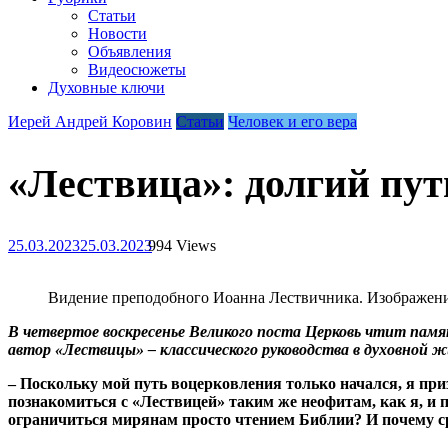
Статьи
Новости
Объявления
Видеосюжеты
Духовные ключи
Иерей Андрей Коровин
Статьи
Человек и его вера
«Лествица»: долгий пут
25.03.2023
25.03.2023
994 Views
Видение преподобного Иоанна Лествичника. Изображение 
В четвертое воскресенье Великого поста Церковь чтит пам
автор «Лествицы» – классического руководства в духовной 
– Поскольку мой путь воцерковления только начался, я пр
познакомиться с «Лествицей» таким же неофитам, как я, и
ограничиться мирянам просто чтением Библии? И почему с