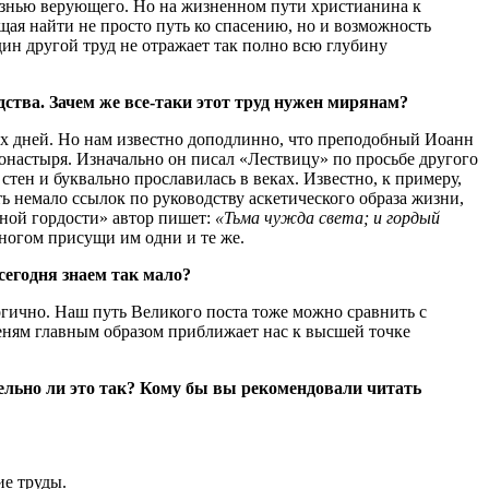
жизнью верующего. Но на жизненном пути христианина к
ая найти не просто путь ко спасению, но и возможность
ин другой труд не отражает так полно всю глубину
дства. Зачем же все-таки этот труд нужен мирянам?
ших дней. Но нам известно доподлинно, что преподобный Иоанн
настыря. Изначально он писал «Лествицу» по просьбе другого
тен и буквально прославилась в веках. Известно, к примеру,
ь немало ссылок по руководству аскетического образа жизни,
умной гордости» автор пишет:
«Тьма чужда света; и гордый
многом присущи им одни и те же.
сегодня знаем так мало?
огично. Наш путь Великого поста тоже можно сравнить с
пеням главным образом приближает нас к высшей точке
ельно ли это так? Кому бы вы рекомендовали читать
ие труды.