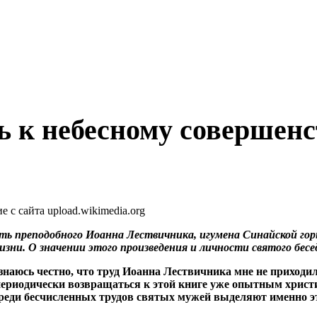
ь к небесному совершенс
с сайта upload.wikimedia.org
ять преподобного Иоанна Лествичника, игумена Синайской го
жизни. О значении этого произведения и личности святого бе
изнаюсь честно, что труд Иоанна Лествичника мне не приход
 периодически возвращаться к этой книге уже опытным христ
реди бесчисленных трудов святых мужей выделяют именно э