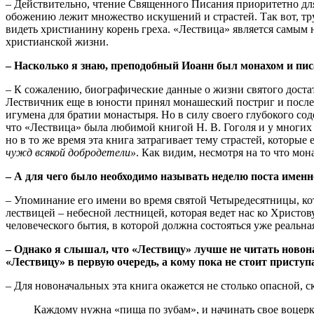
– Действительно, чтение Священного Писания приоритетно для
обожению лежит множество искушений и страстей. Так вот, тр
видеть христианину корень греха. «Лествица» является самым 
христианской жизни.
– Насколько я знаю, преподобный Иоанн был монахом и писа
– К сожалению, биографические данные о жизни святого доста
Лествичник еще в юности принял монашеский постриг и после 
игумена для братии монастыря. Но в силу своего глубокого сод
что «Лествица» была любимой книгой Н. В. Гоголя и у многих 
но в то же время эта книга затрагивает тему страстей, которы
чужд всякой добродетели»
. Как видим, несмотря на то что мо
– А для чего было необходимо называть неделю поста именно
– Упоминание его имени во время святой Четыредесятницы, кот
лествицей – небесной лестницей, которая ведет нас ко Христ
человеческого бытия, в которой должна состояться уже реальная
– Однако я слышал, что «Лествицу» лучше не читать новон
«Лествицу» в первую очередь, а кому пока не стоит приступ
– Для новоначальных эта книга окажется не столько опасной, с
Каждому нужна «пища по зубам», и начинать свое воцерко