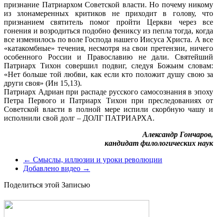
признание Патриархом Советской власти. Но почему никому
из злонамеренных критиков не приходит в голову, что
признанием святитель помог пройти Церкви через все
гонения и возродиться подобно фениксу из пепла тогда, когда
все изменилось по воле Господа нашего Иисуса Христа. А все
«катакомбные» течения, несмотря на свои претензии, ничего
особенного России и Православию не дали. Святейший
Патриарх Тихон совершил подвиг, следуя Божьим словам:
«Нет больше той любви, как если кто положит душу свою за
други своя» (Ин 15,13).
Патриарх Адриан при распаде русского самосознания в эпоху
Петра Первого и Патриарх Тихон при преследованиях от
Советской власти в полной мере испили скорбную чашу и
исполнили свой долг – ДОЛГ ПАТРИАРХА.
Александр Гончаров,
кандидат филологических наук
←
Смыслы, иллюзии и уроки революции
Добавлено видео
→
Поделиться этой Записью