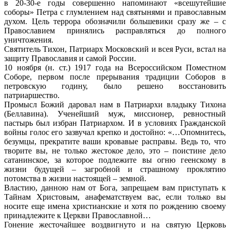
в 20-30-е годы совершенно напоминают «всешутейшие
соборы» Петра с глумлением над святынями и православным
духом. Цель террора обозначили большевики сразу же – с
Православием принялись расправляться до полного
уничтожения.
Святитель Тихон, Патриарх Московский и всея Руси, встал на
защиту Православия и самой России.
10 ноября (н. ст.) 1917 года на Всероссийском Поместном
Соборе, первом после прерывания традиции Соборов в
петровскую годину, было решено восстановить
патриаршество.
Промысл Божий даровал нам в Патриархи владыку Тихона
(Беллавина). Ученейший муж, миссионер, ревностный
пастырь был избран Патриархом. И в условиях Гражданской
войны голос его зазвучал крепко и достойно: «…Опомнитесь,
безумцы, прекратите ваши кровавые расправы. Ведь то, что
творите вы, не только жестокое дело, это – поистине дело
сатанинское, за которое подлежите вы огню геенскому в
жизни будущей – загробной и страшному проклятию
потомства в жизни настоящей – земной.
Властию, данною нам от Бога, запрещаем вам приступать к
Тайнам Христовым, анафематствуем вас, если только вы
носите еще имена христианские и хотя по рождению своему
принадлежите к Церкви Православной…
Гонение жесточайшее воздвигнуто и на святую Церковь