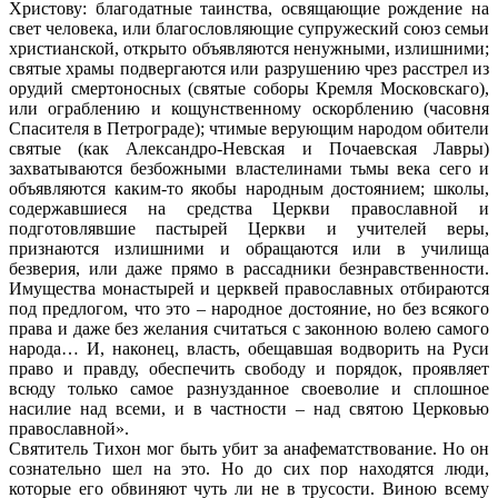
Христову: благодатные таинства, освящающие рождение на
свет человека, или благословляющие супружеский союз семьи
христианской, открыто объявляются ненужными, излишними;
святые храмы подвергаются или разрушению чрез расстрел из
орудий смертоносных (святые соборы Кремля Московскаго),
или ограблению и кощунственному оскорблению (часовня
Спасителя в Петрограде); чтимые верующим народом обители
святые (как Александро-Невская и Почаевская Лавры)
захватываются безбожными властелинами тьмы века сего и
объявляются каким-то якобы народным достоянием; школы,
содержавшиеся на средства Церкви православной и
подготовлявшие пастырей Церкви и учителей веры,
признаются излишними и обращаются или в училища
безверия, или даже прямо в рассадники безнравственности.
Имущества монастырей и церквей православных отбираются
под предлогом, что это – народное достояние, но без всякого
права и даже без желания считаться с законною волею самого
народа… И, наконец, власть, обещавшая водворить на Руси
право и правду, обеспечить свободу и порядок, проявляет
всюду только самое разнузданное своеволие и сплошное
насилие над всеми, и в частности – над святою Церковью
православной».
Святитель Тихон мог быть убит за анафематствование. Но он
сознательно шел на это. Но до сих пор находятся люди,
которые его обвиняют чуть ли не в трусости. Виною всему