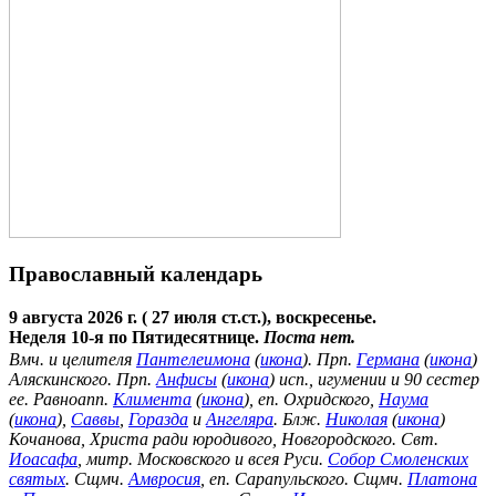
Православный календарь
9 августа 2026 г. ( 27 июля ст.ст.), воскресенье.
Неделя 10-я по Пятидесятнице.
Поста нет.
Вмч. и целителя
Пантелеимона
(
икона
). Прп.
Германа
(
икона
)
Аляскинского. Прп.
Анфисы
(
икона
) исп., игумении и 90 сестер
ее. Равноапп.
Климента
(
икона
), еп. Охридского,
Наума
(
икона
),
Саввы
,
Горазда
и
Ангеляра
. Блж.
Николая
(
икона
)
Кочанова, Христа ради юродивого, Новгородского. Свт.
Иоасафа
, митр. Московского и всея Руси.
Собор Смоленских
святых
. Сщмч.
Амвросия
, еп. Сарапульского. Сщмч.
Платона