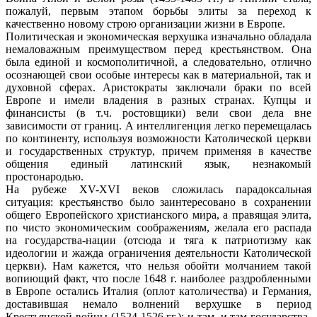
пожалуй, первым этапом борьбы элиты за переход к
качественно новому строю организации жизни в Европе.
Политическая и экономическая верхушка изначально обладала
немаловажным преимуществом перед крестьянством. Она
была единой и космополитичной, а следовательно, отлично
осознающей свои особые интересы как в материальной, так и
духовной сферах. Аристократы заключали браки по всей
Европе и имели владения в разных странах. Купцы и
финансисты (в т.ч. ростовщики) вели свои дела вне
зависимости от границ. А интеллигенция легко перемещалась
по континенту, используя возможности Католической церкви
и государственных структур, причем применяя в качестве
общения единый латинский язык, незнакомый
простонародью.
На рубеже XV-XVI веков сложилась парадоксальная
ситуация: крестьянство было заинтересовано в сохранении
общего Европейского христианского мира, а правящая элита,
по чисто экономическим соображениям, желала его распада
на государства-нации (отсюда и тяга к патриотизму как
идеологии и жажда ограничения деятельности Католической
церкви). Нам кажется, что нельзя обойти молчанием такой
вопиющий факт, что после 1648 г. наиболее раздробленными
в Европе остались Италия (оплот католичества) и Германия,
доставившая немало волнений верхушке в период
Крестьянской войны (1524-1526 гг.): и там, и там государства-