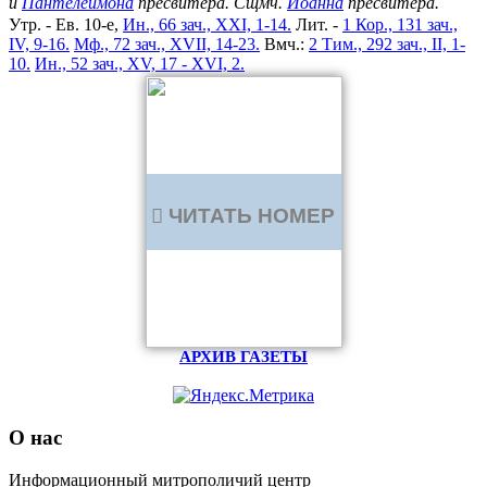
и
Пантелеимона
пресвитера. Сщмч.
Иоанна
пресвитера.
Утр. - Ев. 10-е,
Ин., 66 зач., XXI, 1-14.
Лит. -
1 Кор., 131 зач.,
IV, 9-16.
Мф., 72 зач., XVII, 14-23.
Вмч.:
2 Тим., 292 зач., II, 1-
10.
Ин., 52 зач., XV, 17 - XVI, 2.
ЧИТАТЬ НОМЕР
АРХИВ ГАЗЕТЫ
О нас
Информационный митрополичий центр