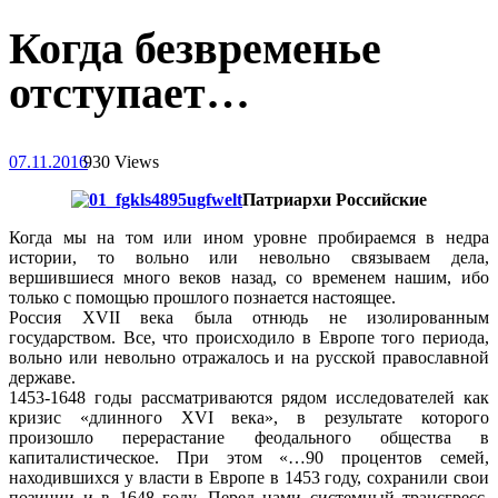
Когда безвременье
отступает…
07.11.2016
930 Views
Патриархи Российские
Когда мы на том или ином уровне пробираемся в недра
истории, то вольно или невольно связываем дела,
вершившиеся много веков назад, со временем нашим, ибо
только с помощью прошлого познается настоящее.
Россия XVII века была отнюдь не изолированным
государством. Все, что происходило в Европе того периода,
вольно или невольно отражалось и на русской православной
державе.
1453-1648 годы рассматриваются рядом исследователей как
кризис «длинного XVI века», в результате которого
произошло перерастание феодального общества в
капиталистическое. При этом «…90 процентов семей,
находившихся у власти в Европе в 1453 году, сохранили свои
позиции и в 1648 году. Перед нами системный трансгресс,