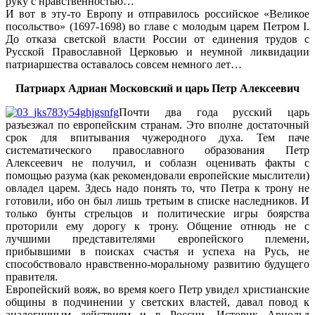
руку с нравственностью…
И вот в эту-то Европу и отправилось российское «Великое
посольство» (1697-1698) во главе с молодым царем Петром I.
До отказа светской власти России от единения трудов с
Русской Православной Церковью и неумной ликвидации
патриаршества оставалось совсем немного лет…
Патриарх Адриан Московский и царь Петр Алексеевич
Почти два года русский царь
разъезжал по европейским странам. Это вполне достаточный
срок для впитывания чужеродного духа. Тем паче
систематического православного образования Петр
Алексеевич не получил, и соблазн оценивать факты с
помощью разума (как рекомендовали европейские мыслители)
овладел царем. Здесь надо понять то, что Петра к трону не
готовили, ибо он был лишь третьим в списке наследников. И
только бунты стрельцов и политические игры боярства
проторили ему дорогу к трону. Общение отнюдь не с
лучшими представителями европейского племени,
прибывшими в поисках счастья и успеха на Русь, не
способствовало нравственно-моральному развитию будущего
правителя.
Европейский вояж, во время коего Петр увидел христианские
общины в подчинении у светских властей, давал повод к
аналогичным действиям и в России. Историк Арнольд