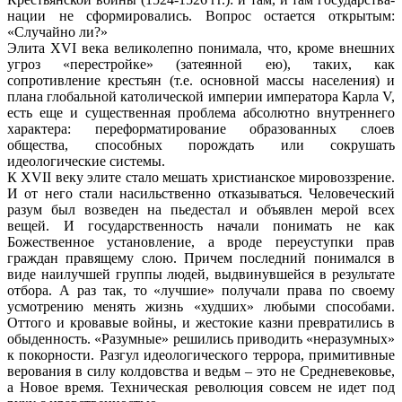
нации не сформировались. Вопрос остается открытым:
«Случайно ли?»
Элита XVI века великолепно понимала, что, кроме внешних
угроз «перестройке» (затеянной ею), таких, как
сопротивление крестьян (т.е. основной массы населения) и
плана глобальной католической империи императора Карла V,
есть еще и существенная проблема абсолютно внутреннего
характера: переформатирование образованных слоев
общества, способных порождать или сокрушать
идеологические системы.
К XVII веку элите стало мешать христианское мировоззрение.
И от него стали насильственно отказываться. Человеческий
разум был возведен на пьедестал и объявлен мерой всех
вещей. И государственность начали понимать не как
Божественное установление, а вроде переуступки прав
граждан правящему слою. Причем последний понимался в
виде наилучшей группы людей, выдвинувшейся в результате
отбора. А раз так, то «лучшие» получали права по своему
усмотрению менять жизнь «худших» любыми способами.
Оттого и кровавые войны, и жестокие казни превратились в
обыденность. «Разумные» решились приводить «неразумных»
к покорности. Разгул идеологического террора, примитивные
верования в силу колдовства и ведьм – это не Средневековье,
а Новое время. Техническая революция совсем не идет под