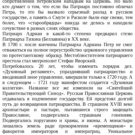
сопротивлении петровским нападкам на Церковь. Но мало
кто думает о том, что если бы Патриарх постоянно обличал
Петра, то это бы вызвало серьезный разлад в русском
государстве, а память о Смуте и Расколе были еще свежи, тем
более, что «старообрядцы» никуда не делись и находили
сочувствие в разных слоях общества.
Патриарх Адриан в какой-то степени предварил стезю
Патриарха Тихона (Беллавина) в XX веке.
В 1700 г. после кончины Патриарха Адриана Петр не смог
отважиться на полное переустройство церковного управления
по протестантскому образцу. Местоблюстителем патриаршего
престола стал митрополит Стефан Яворский.
Потребовалось 20 лет, чтобы изменить порядок дел.
«Духовный регламент», упразднявший патриаршество и
вводивший иное управление, завершили только к 1720 году. А
в следующем – 1721 году манифестом создается «Духовная
коллегия». Название все же изменили на «Святейший
Правительствующий Синод». Русская Православная Церковь
отдавалась в подчинение государству. Ей предстоял долгий
путь до возвращения патриаршества. В страшном XVIII веке
архипастыри и пастыри, пытавшиеся строго защищать
Православие, подвергались страшным гонениям.
Подвергались поруганию и храмы, и иконы. А монастыри
лишались земель ради прокормления «временщиков» и
фаворитов императоров и императриц. Уникальное