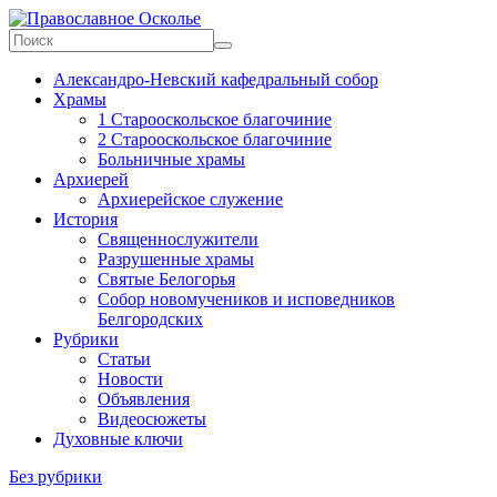
Skip
to
content
Православное
Александро-Невский кафедральный собор
Осколье
Храмы
1 Старооскольское благочиние
Информационный
2 Старооскольское благочиние
митрополичий
Больничные храмы
центр
Архиерей
Архиерейское служение
История
Священнослужители
Разрушенные храмы
Святые Белогорья
Собор новомучеников и исповедников
Белгородских
Рубрики
Статьи
Новости
Объявления
Видеосюжеты
Духовные ключи
Без рубрики