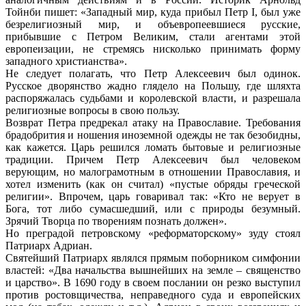
Тойнби пишет: «Западный мир, куда прибыл Петр I, был уже
безрелигиозный мир, и объевропеевшиеся русские,
прибывшие с Петром Великим, стали агентами этой
европеизации, не стремясь нисколько принимать форму
западного христианства».
Не следует полагать, что Петр Алексеевич был одинок.
Русское дворянство жадно глядело на Польшу, где шляхта
распоряжалась судьбами и королевской власти, и разрешала
религиозные вопросы в свою пользу.
Возврат Петра предрекал атаку на Православие. Требования
брадобрития и ношения иноземной одежды не так безобидны,
как кажется. Царь решился ломать бытовые и религиозные
традиции. Причем Петр Алексеевич был человеком
верующим, но малограмотным в отношении Православия, и
хотел изменить (как он считал) «пустые обряды греческой
религии». Впрочем, царь говаривал так: «Кто не верует в
Бога, тот либо сумасшедший, или с природы безумный.
Зрячий Творца по творениям познать должен».
Но преградой петровскому «реформаторскому» зуду стоял
Патриарх Адриан.
Святейший Патриарх являлся прямым поборником симфонии
властей: «Два начальства вышнейших на земле – священство
и царство». В 1690 году в своем послании он резко выступил
против ростовщичества, неправедного суда и европейских