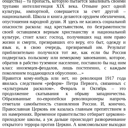
общества) – та пропасть, которую пытается заваливать своими
трупами интеллигенция XIX века. Отныне рост одной
культуры, импортной, совершается за счет другой –
национальной. Школа и книга делаются орудием обезличения,
опустошения народной души. Я здесь не касаюсь социальной
опасности раскола: над крестьянством, по безграмотности
своей оставшимся верным христианству и национальной
культуре, стоит класс господ, получивших над ним право
жизни и смерти, презиравших его веру, его быт, одежду и
язык и, в свою очередь, презираемый им. Результат
приблизительно получился тот же, как если бы Россия
подверглась польскому или немецкому завоеванию, которое,
обратив в рабство туземное население, поставило бы над ним
класс иноземцев-феодалов, лишь постепенно, с каждым
поколением поддающихся обрусению…»
Нравится кому-нибудь или нет, но революция 1917 года
явилась следствием «реформ» Петра Первого, связанных с
«культурным расколом». Февраль и Октябрь – это
продолжение скатывания к обрыву западничества.
Образованные по-европейски революционеры напрочь
отметали самобытность становления России. И, конечно,
Православная Церковь им казалась главным препятствием в
их намерениях. Временное правительство отбирает церковно-
приходские школы, а уж дальше происходит разворачивание
открытого террора против Церкви. А комсомольские выходки