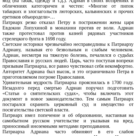
мод (на табак, одежду и т.д.). Адриан в своих воззрениях и
обличениях категоричен и честен: «Многие от пипок
табацких и злоглагольств люторских, кальвинских и прочих
еретиков объюродели»…
Патриарх резко отказал Петру в пострижении жены царя
Евдокии Лопухиной в монахини против ее воли. Адриан
также протестовал против казней рядовых участников
стрелецкого бунта в 1698 году.
Светские историки чрезвычайно несправедливы к Патриарху
Адриану, называя его безвольным и слабым человеком.
Адриан, несмотря на тяжелую болезнь, печалился о судьбах
Православия и русских людей. Царь, часто поступая вопреки
призывам Патриарха, все равно чувствовал себя некомфортно.
Авторитет Адриана был высок, и это ограничивало Петра в
приготовляемом погроме Православия.
Удивительная мудрость Патриарха прояснилась в 1700 году.
Незадолго перед смертью Адриан поручил подготовить
«Статьи о святительских судах», чтобы включить этот
документ в новое законодательство. Тем самым Патриарх
постарался охранить церковный суд и имущество от
посягательства светской власти.
Патриарх имел попечение и об образовании, настаивая на
самобытном русском учительстве и указывая на вред,
приносимый иноземными методами преподавания.
Патриарха Адриана часто обвиняют в его слабом