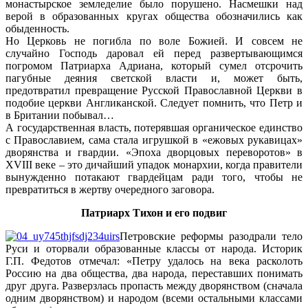
монастырское земледелие было порушено. Насмешки над
верой в образованных кругах общества обозначились как
обыденность.
Но Церковь не погибла по воле Божией. И совсем не
случайно Господь даровал ей перед развертывающимся
погромом Патриарха Адриана, который сумел отсрочить
пагубные деяния светской власти и, может быть,
предотвратил превращение Русской Православной Церкви в
подобие церкви Англиканской. Следует помнить, что Петр и
в Британии побывал…
А государственная власть, потерявшая органическое единство
с Православием, сама стала игрушкой в «ежовых рукавицах»
дворянства и гвардии. «Эпоха дворцовых переворотов» в
XVIII веке – это дичайший упадок монархии, когда правители
вынужденно потакают гвардейцам ради того, чтобы не
превратиться в жертву очередного заговора.
Патриарх Тихон и его подвиг
Петровские реформы разодрали тело
Руси и оторвали образованные классы от народа. Историк
Г.П. Федотов отмечал: «Петру удалось на века расколоть
Россию на два общества, два народа, переставших понимать
друг друга. Разверзлась пропасть между дворянством (сначала
одним дворянством) и народом (всеми остальными классами