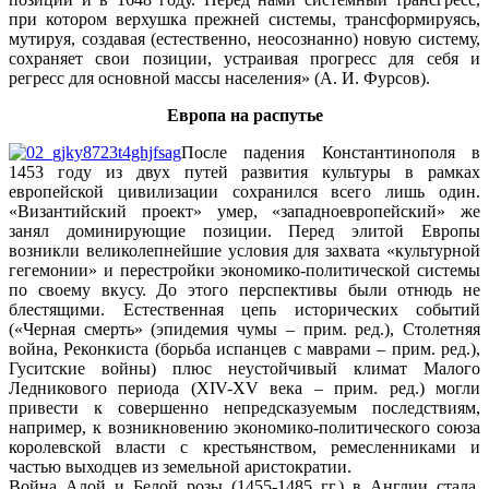
при котором верхушка прежней системы, трансформируясь,
мутируя, создавая (естественно, неосознанно) новую систему,
сохраняет свои позиции, устраивая прогресс для себя и
регресс для основной массы населения» (А. И. Фурсов).
Европа на распутье
После падения Константинополя в
1453 году из двух путей развития культуры в рамках
европейской цивилизации сохранился всего лишь один.
«Византийский проект» умер, «западноевропейский» же
занял доминирующие позиции. Перед элитой Европы
возникли великолепнейшие условия для захвата «культурной
гегемонии» и перестройки экономико-политической системы
по своему вкусу. До этого перспективы были отнюдь не
блестящими. Естественная цепь исторических событий
(«Черная смерть» (эпидемия чумы – прим. ред.), Столетняя
война, Реконкиста (борьба испанцев с маврами – прим. ред.),
Гуситские войны) плюс неустойчивый климат Малого
Ледникового периода (XIV-XV века – прим. ред.) могли
привести к совершенно непредсказуемым последствиям,
например, к возникновению экономико-политического союза
королевской власти с крестьянством, ремесленниками и
частью выходцев из земельной аристократии.
Война Алой и Белой розы (1455-1485 гг.) в Англии стала,