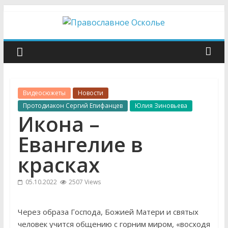
Skip
to
content
Православное
Осколье
Видеосюжеты
Новости
Информационный
Протодиакон Сергий Епифанцев
Юлия Зиновьева
митрополичий
Икона –
центр
Евангелие в
красках
05.10.2022
2507 Views
Через образа Господа, Божией Матери и святых
человек учится общению с горним миром, «восходя