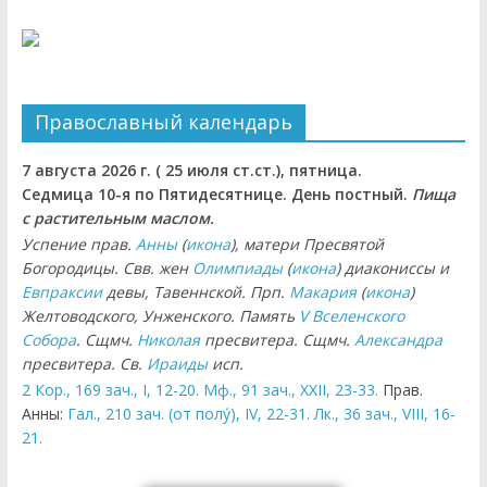
Православный календарь
7 августа 2026 г. ( 25 июля ст.ст.), пятница.
Седмица 10-я по Пятидесятнице. День постный.
Пища
с растительным маслом.
Успение прав.
Анны
(
икона
), матери Пресвятой
Богородицы. Свв. жен
Олимпиады
(
икона
) диакониссы и
Евпраксии
девы, Тавеннской. Прп.
Макария
(
икона
)
Желтоводского, Унженского. Память
V Вселенского
Собора
. Сщмч.
Николая
пресвитера. Сщмч.
Александра
пресвитера. Св.
Ираиды
исп.
2 Кор., 169 зач., I, 12-20.
Мф., 91 зач., XXII, 23-33.
Прав.
Анны:
Гал., 210 зач. (от полу́), IV, 22-31.
Лк., 36 зач., VIII, 16-
21.