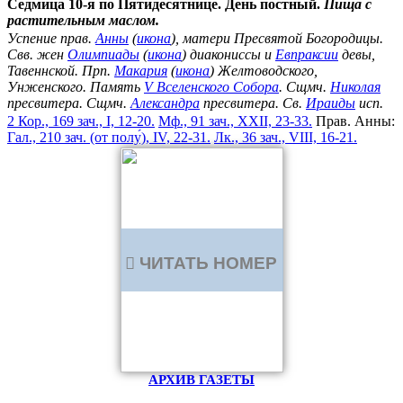
Седмица 10-я по Пятидесятнице. День постный.
Пища с
растительным маслом.
Успение прав.
Анны
(
икона
), матери Пресвятой Богородицы.
Свв. жен
Олимпиады
(
икона
) диакониссы и
Евпраксии
девы,
Тавеннской. Прп.
Макария
(
икона
) Желтоводского,
Унженского. Память
V Вселенского Собора
. Сщмч.
Николая
пресвитера. Сщмч.
Александра
пресвитера. Св.
Ираиды
исп.
2 Кор., 169 зач., I, 12-20.
Мф., 91 зач., XXII, 23-33.
Прав. Анны:
Гал., 210 зач. (от полу́), IV, 22-31.
Лк., 36 зач., VIII, 16-21.
ЧИТАТЬ НОМЕР
АРХИВ ГАЗЕТЫ