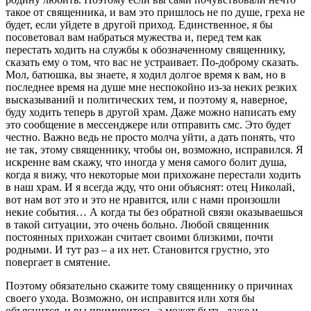
такое от священника, и вам это пришлось не по душе, греха не
будет, если уйдете в другой приход. Единственное, я бы
посоветовал вам набраться мужества и, перед тем как
перестать ходить на службы к обозначенному священнику,
сказать ему о том, что вас не устраивает. По-доброму сказать.
Мол, батюшка, вы знаете, я ходил долгое время к вам, но в
последнее время на душе мне неспокойно из-за неких резких
высказываний и политических тем, и поэтому я, наверное,
буду ходить теперь в другой храм. Даже можно написать ему
это сообщение в мессенджере или отправить смс. Это будет
честно. Важно ведь не просто молча уйти, а дать понять, что
не так, этому священнику, чтобы он, возможно, исправился. Я
искренне вам скажу, что иногда у меня самого болит душа,
когда я вижу, что некоторые мои прихожане перестали ходить
в наш храм. И я всегда жду, что они объяснят: отец Николай,
вот нам вот это и это не нравится, или с нами произошли
некие события… А когда ты без обратной связи оказываешься
в такой ситуации, это очень больно. Любой священник
постоянных прихожан считает своими близкими, почти
родными. И тут раз – а их нет. Становится грустно, это
повергает в смятение.
Поэтому обязательно скажите тому священнику о причинах
своего ухода. Возможно, он исправится или хотя бы
объяснится, и вы примиритесь, а может быть, даже и