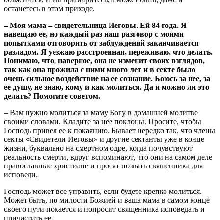
останетесь в этом приходе.
– Моя мама – свидетельница Иеговы. Ей 84 года. Я
навещаю ее, но каждый раз наш разговор с моими
попытками отговорить от заблуждений заканчивается
разладом. Я уезжаю расстроенная, переживаю, что делать.
Понимаю, что, наверное, она не изменит своих взглядов,
так как она прожила с ними много лет и в секте было
очень сильное воздействие на ее сознание. Боюсь за нее, за
ее душу, не знаю, кому и как молиться. Да и можно ли это
делать? Помогите советом.
– Вам нужно молиться за маму Богу в домашней молитве
своими словами. Кладите за нее поклоны. Просите, чтобы
Господь привел ее к покаянию. Бывает нередко так, что члены
секты «Свидетели Иеговы» и другие сектанты уже в конце
жизни, буквально на смертном одре, когда почувствуют
реальность смерти, вдруг вспоминают, что они на самом деле
православные христиане и просят позвать священника для
исповеди.
Господь может все управить, если будете крепко молиться.
Может быть, по милости Божией и ваша мама в самом конце
своего пути покается и попросит священника исповедать и
причастить ее.