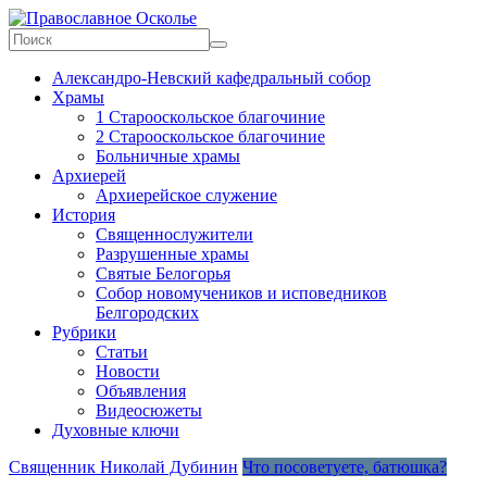
Skip
to
content
Православное
Александро-Невский кафедральный собор
Осколье
Храмы
1 Старооскольское благочиние
Информационный
2 Старооскольское благочиние
митрополичий
Больничные храмы
центр
Архиерей
Архиерейское служение
История
Священнослужители
Разрушенные храмы
Святые Белогорья
Собор новомучеников и исповедников
Белгородских
Рубрики
Статьи
Новости
Объявления
Видеосюжеты
Духовные ключи
Священник Николай Дубинин
Что посоветуете, батюшка?