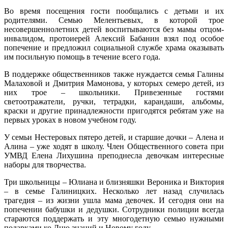
Во время посещения гости пообщались с детьми и их
родителями. Семью Мелентьевых, в которой трое
несовершеннолетних детей воспитываются без мамы отцом-
инвалидом, протоиерей Алексий Бабанин взял под особое
попечение и предложил социальной службе храма оказывать
им посильную помощь в течение всего года.
В поддержке общественников также нуждается семья Галины
Малаховой и Дмитрия Мамонова, у которых семеро детей, из
них трое – школьники. Привезенные гостями
светоотражатели, ручки, тетрадки, карандаши, альбомы,
краски и другие принадлежности пригодятся ребятам уже на
первых уроках в новом учебном году.
У семьи Нестеровых пятеро детей, и старшие дочки – Алена и
Алина – уже ходят в школу. Член Общественного совета при
УМВД Елена Лихушина преподнесла девочкам интересные
наборы для творчества.
Три школьницы – Юлиана и близняшки Вероника и Виктория
– в семье Галиницких. Несколько лет назад случилась
трагедия – из жизни ушла мама девочек. И сегодня они на
попечении бабушки и дедушки. Сотрудники полиции всегда
стараются поддержать и эту многодетную семью нужными
подарками ко Дню знаний и Новому году.