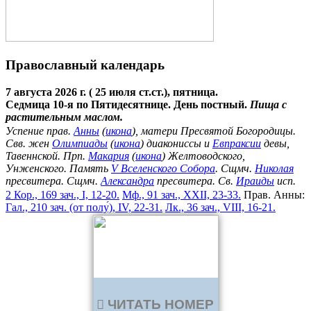
Православный календарь
7 августа 2026 г. ( 25 июля ст.ст.), пятница.
Седмица 10-я по Пятидесятнице. День постный.
Пища с
растительным маслом.
Успение прав.
Анны
(
икона
), матери Пресвятой Богородицы.
Свв. жен
Олимпиады
(
икона
) диакониссы и
Евпраксии
девы,
Тавеннской. Прп.
Макария
(
икона
) Желтоводского,
Унженского. Память
V Вселенского Собора
. Сщмч.
Николая
пресвитера. Сщмч.
Александра
пресвитера. Св.
Ираиды
исп.
2 Кор., 169 зач., I, 12-20.
Мф., 91 зач., XXII, 23-33.
Прав. Анны:
Гал., 210 зач. (от полу́), IV, 22-31.
Лк., 36 зач., VIII, 16-21.
ЧИТАТЬ НОМЕР