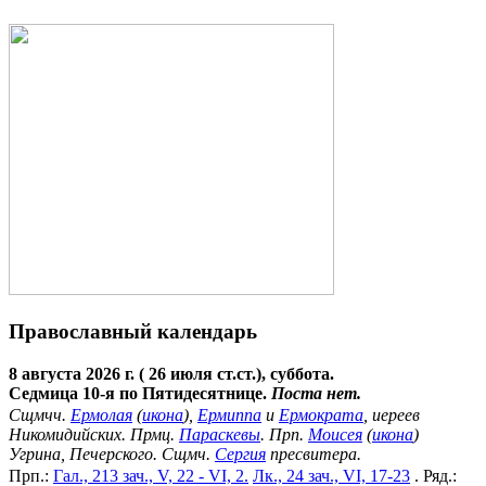
Православный календарь
8 августа 2026 г. ( 26 июля ст.ст.), суббота.
Седмица 10-я по Пятидесятнице.
Поста нет.
Сщмчч.
Ермолая
(
икона
),
Ермиппа
и
Ермократа
, иереев
Никомидийских. Прмц.
Параскевы
. Прп.
Моисея
(
икона
)
Угрина, Печерского. Сщмч.
Сергия
пресвитера.
Прп.:
Гал., 213 зач., V, 22 - VI, 2.
Лк., 24 зач., VI, 17-23
. Ряд.: