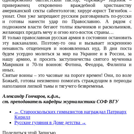
приверженец откровенно враждебной христианству
американской секты сайентологов; хирург-юрист Тягнибок –
униат. Они уже запрещают русским разговаривать по-русски
и готовы нанести удар по Православию. А рядом с
подножием власти бегают толпы язычников и раскольников,
желающих предать мечу и огню юго-восток страны…
И только православная русская армия в состоянии остановить
эту вакханалию. Поэтому-то она и вызывает искреннюю
ненависть отщепенцев и новоявленных иуд. В дни поста
будем усердно молиться за мир на Украине и в России, за
нашу армию, и просить заступничества святого мученика
Маврикия и 70-ти воинов: Фотина, Феодора, Филиппа и
иных.
Святые воины – это часовые на пороге времен! Они, по воле
Божьей, готовы неизменно помогать страждущим в периоды
наползания липкой тьмы и тягучего безвременья.
Александр Гончаров, к.ф.н.,
ст. преподаватель кафедры журналистики СОФ ВГУ
←
Старооскольских гимназистов награждал Патриарх
Кирилл
Русские гуляния в Доме детства
→
Поделиться этой Записью