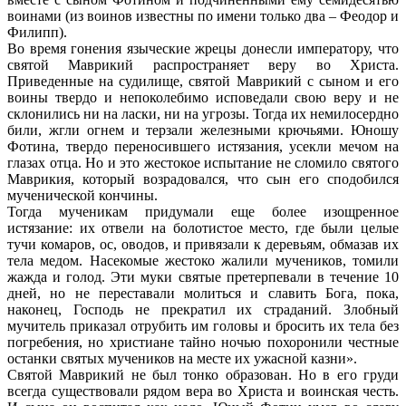
воинами (из воинов известны по имени только два – Феодор и
Филипп).
Во время гонения языческие жрецы донесли императору, что
святой Маврикий распространяет веру во Христа.
Приведенные на судилище, святой Маврикий с сыном и его
воины твердо и непоколебимо исповедали свою веру и не
склонились ни на ласки, ни на угрозы. Тогда их немилосердно
били, жгли огнем и терзали железными крючьями. Юношу
Фотина, твердо переносившего истязания, усекли мечом на
глазах отца. Но и это жестокое испытание не сломило святого
Маврикия, который возрадовался, что сын его сподобился
мученической кончины.
Тогда мученикам придумали еще более изощренное
истязание: их отвели на болотистое место, где были целые
тучи комаров, ос, оводов, и привязали к деревьям, обмазав их
тела медом. Насекомые жестоко жалили мучеников, томили
жажда и голод. Эти муки святые претерпевали в течение 10
дней, но не переставали молиться и славить Бога, пока,
наконец, Господь не прекратил их страданий. Злобный
мучитель приказал отрубить им головы и бросить их тела без
погребения, но христиане тайно ночью похоронили честные
останки святых мучеников на месте их ужасной казни».
Святой Маврикий не был тонко образован. Но в его груди
всегда существовали рядом вера во Христа и воинская честь.