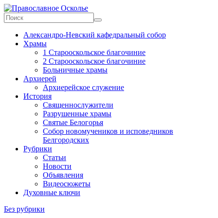
Skip
to
content
Православное
Александро-Невский кафедральный собор
Осколье
Храмы
1 Старооскольское благочиние
Информационный
2 Старооскольское благочиние
митрополичий
Больничные храмы
центр
Архиерей
Архиерейское служение
История
Священнослужители
Разрушенные храмы
Святые Белогорья
Собор новомучеников и исповедников
Белгородских
Рубрики
Статьи
Новости
Объявления
Видеосюжеты
Духовные ключи
Без рубрики