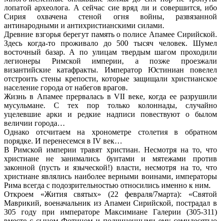
лопатой археолога. А сейчас сие вряд ли и совершится, ибо
Сирия охвачена стеной огня войны, развязанной
антинародными и антихристианскими силами.
Древние взгорья берегут память о полисе Апамее Сирийской.
Здесь когда-то проживало до 500 тысяч человек. Шумел
восточный базар. А по улицам твердым шагом проходили
легионеры Римской империи, а позже проезжали
византийские катафракты. Император Юстиниан повелел
отстроить стены крепости, которые защищали христианское
население города от набегов врагов.
Жизнь в Апамее прервалась в VII веке, когда ее разрушили
мусульмане. С тех пор только колоннады, случайно
уцелевшие арки и редкие надписи повествуют о былом
величии города…
Однако отсчитаем на хронометре столетия в обратном
порядке. И перенесемся в IV век…
В Римской империи травят христиан. Несмотря на то, что
христиане не занимались бунтами и мятежами против
законной (пусть и языческой!) власти, несмотря на то, что
христиане являлись наиболее верными воинами, императоры
Рима всегда с подозрительностью относились именно к ним.
Откроем «Жития святых» (22 февраля/7марта): «Святой
Маврикий, военачальник из Апамеи Сирийской, пострадал в
305 году при императоре Максимиане Галерии (305-311)
вместе с сыном Фотином и подчиненными ему семидесятью