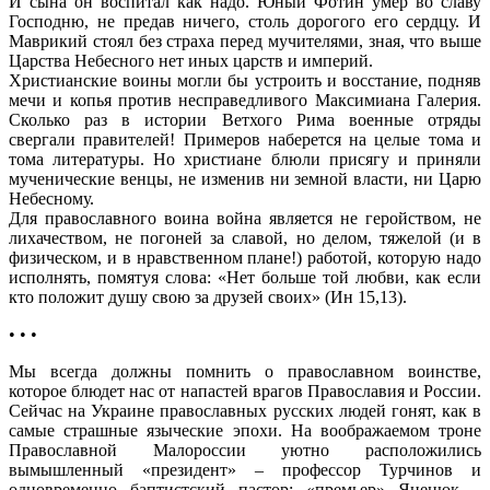
И сына он воспитал как надо. Юный Фотин умер во славу
Господню, не предав ничего, столь дорогого его сердцу. И
Маврикий стоял без страха перед мучителями, зная, что выше
Царства Небесного нет иных царств и империй.
Христианские воины могли бы устроить и восстание, подняв
мечи и копья против несправедливого Максимиана Галерия.
Сколько раз в истории Ветхого Рима военные отряды
свергали правителей! Примеров наберется на целые тома и
тома литературы. Но христиане блюли присягу и приняли
мученические венцы, не изменив ни земной власти, ни Царю
Небесному.
Для православного воина война является не геройством, не
лихачеством, не погоней за славой, но делом, тяжелой (и в
физическом, и в нравственном плане!) работой, которую надо
исполнять, помятуя слова: «Нет больше той любви, как если
кто положит душу свою за друзей своих» (Ин 15,13).
• • •
Мы всегда должны помнить о православном воинстве,
которое блюдет нас от напастей врагов Православия и России.
Сейчас на Украине православных русских людей гонят, как в
самые страшные языческие эпохи. На воображаемом троне
Православной Малороссии уютно расположились
вымышленный «президент» – профессор Турчинов и
одновременно баптистский пастор; «премьер» Яценюк –