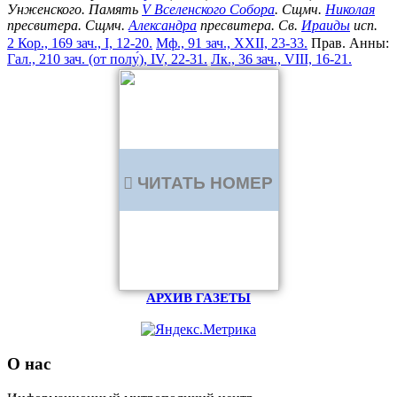
Унженского. Память
V Вселенского Собора
. Сщмч.
Николая
пресвитера. Сщмч.
Александра
пресвитера. Св.
Ираиды
исп.
2 Кор., 169 зач., I, 12-20.
Мф., 91 зач., XXII, 23-33.
Прав. Анны:
Гал., 210 зач. (от полу́), IV, 22-31.
Лк., 36 зач., VIII, 16-21.
ЧИТАТЬ НОМЕР
АРХИВ ГАЗЕТЫ
О нас