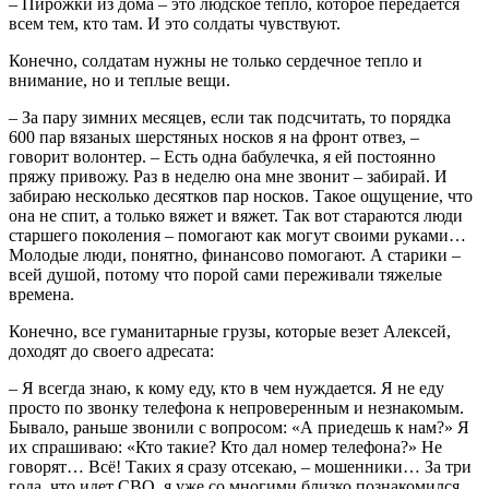
– Пирожки из дома – это людское тепло, которое передается
всем тем, кто там. И это солдаты чувствуют.
Конечно, солдатам нужны не только сердечное тепло и
внимание, но и теплые вещи.
– За пару зимних месяцев, если так подсчитать, то порядка
600 пар вязаных шерстяных носков я на фронт отвез, –
говорит волонтер. – Есть одна бабулечка, я ей постоянно
пряжу привожу. Раз в неделю она мне звонит – забирай. И
забираю несколько десятков пар носков. Такое ощущение, что
она не спит, а только вяжет и вяжет. Так вот стараются люди
старшего поколения – помогают как могут своими руками…
Молодые люди, понятно, финансово помогают. А старики –
всей душой, потому что порой сами переживали тяжелые
времена.
Конечно, все гуманитарные грузы, которые везет Алексей,
доходят до своего адресата:
– Я всегда знаю, к кому еду, кто в чем нуждается. Я не еду
просто по звонку телефона к непроверенным и незнакомым.
Бывало, раньше звонили с вопросом: «А приедешь к нам?» Я
их спрашиваю: «Кто такие? Кто дал номер телефона?» Не
говорят… Всё! Таких я сразу отсекаю, – мошенники… За три
года, что идет СВО, я уже со многими близко познакомился,