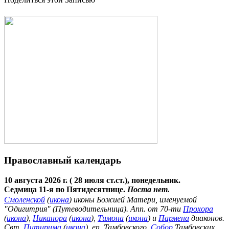
Православный календарь
10 августа 2026 г. ( 28 июля ст.ст.), понедельник.
Седмица 11-я по Пятидесятнице.
Поста нет.
Смоленской
(
икона
) иконы Божией Матери, именуемой
"Одигитрия" (Путеводительница). Апп. от 70-ти
Прохора
(
икона
),
Никанора
(
икона
),
Тимона
(
икона
) и
Пармена
диаконов.
Свт.
Питирима
(
икона
), еп. Тамбовского.
Собор
Тамбовских