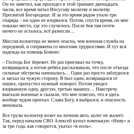
Он не заметил, как просидел в этой траншее двенадцать
часов, все время читал Иисусову молитву и молитву
Пресвятой Богородице. И за это время рядом упало три
снаряда – ни один не взорвался. Потом, спустя время, он мне
показал место, где это случилось. После боя там почти
ничего не осталось, всё разнесли…
Миссия волонтера не менее опасна, чем военная служба на
передовой, и сопряжена со многими трудностями. И тут вся
надежда на помощь Божию:
– Господь Бог бережет. Не раз приезжал на точку,
возвращался, а потом ребята рассказывали, что после отъезда
сильные обстрелы начинались… Один раз просто заблудился
и заехал на чужую сторону. Я был один, возвращался от
наших, пропустил нужный поворот. Потом увидел
взорванную одну, другую, третью машину… Навстречу
выехали военные и сказали, что мне повезло, что я здесь
вообще чудом проехал. Слава Богу, я выбрался, и опасность
миновала.
Все грузы волонтер возит на личном авто, колес не жалеет.
Так, перед началом СВО Алексей купил новенькую «Ниву» и
за три года, как говорится, укатал «в ноль».