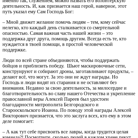
именно так, служением, можно назвать его волонтерскую
деятельность. И, как признается наш герой, наверное, этот
путь указал ему Сам Господь Бог:
– Мной движет желание помочь людям – тем, кому сейчас
нелегко, кто каждый день сталкивается со смертельной
опасностью. Самая важная часть нашей жизни – это
поддержка друг друга, помощь другим. Всегда есть те, кто
нуждается в твоей помощи, в простой человеческой
поддержке.
Люди по всей стране объединяются, чтобы поддержать
бойцов и приблизить победу. Шьют маскировочные сети,
конструируют и собирают дроны, заготавливают продукты, –
делают всё, что могут. За это они не ждут награды. Но
Господь и люди видят их старания и не оставляют без
внимания. Недавно за свою деятельность, за милосердие и
благотворительность во славу нашего Отечества и укрепление
православной веры Алексей Пареев был удостоен
благодарности митрополита Белгородского и
Старооскольского Иоанна. По поводу этой награды Алексей
Викторович признается, что это заслуга всех, кто ему в этом
деле помогает:
– А как тут себе присвоить все лавры, когда трудится целая
команда?! Посмотрите, сколько людей в каждом храме пекут