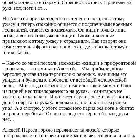
обработанных санитарами. Страшно смотреть. Привезли их:
руки нет, ноги нет…
Но Алексей признается, что постепенно охладел к этому
ужасу и теперь спокойно общается с подопечными военных
госпиталей, старается поддержать. Он видит только лица
ребят, а вот их боли уже не видит. Также и военные
привыкают к этому ужасу и страданиям. Как говорят они
сами: это такая фронтовая привычка, где живешь, к тому и
привыкаешь.
– Как-то со мной поехали несколько женщин в прифронтовой
госпиталь, – вспоминает Алексей. – Мы прибыли, когда
вертолет доставил на территорию раненых. Женщины это
увидели и буквально побелели от всеобщей человеческой
боли… Мне тогда особенно запомнился такой момент. Один
из парней нес тяжелораненого на руках, – санитаров не
хватало, не успевали. И вот этот парень, знаете, как в кино,
донес собрата на руках, положил на носилки и сам рядом
упал. А я смотрю, у этого отважного парня вся нога в бинтах
и крови, перебитая. Он до последнего терпел боль и друга
нес…
Алексей Пареев горячо переживает за людей, которые
пострадали. Это сопереживание заставляет его вновь и вновь