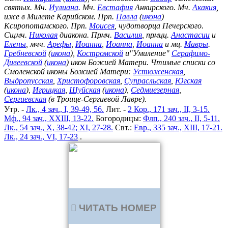
святых. Мч.
Иулиана
. Мч.
Евстафия
Анкирского. Мч.
Акакия
,
иже в Милете Карийском. Прп.
Павла
(
икона
)
Ксиропотамского. Прп.
Моисея
, чудотворца Печерского.
Сщмч.
Николая
диакона. Прмч.
Василия
, прмцц.
Анастасии
и
Елены
, мчч.
Арефы
,
Иоанна
,
Иоанна
,
Иоанна
и мц.
Мавры
.
Гребневской
(
икона
),
Костромской
и"Умиление"
Серафимо-
Дивеевской
(
икона
) икон Божией Матери. Чтимые списки со
Смоленской иконы Божией Матери:
Устюженская
,
Выдропусская
,
Христофоровская
,
Супрасльская
,
Югская
(
икона
),
Игрицкая
,
Шуйская
(
икона
),
Седмиезерная
,
Сергиевская
(в Троице-Сергиевой Лавре).
Утр. -
Лк., 4 зач., I, 39-49, 56.
Лит. -
2 Кор., 171 зач., II, 3-15.
Мф., 94 зач., XXIII, 13-22.
Богородицы:
Флп., 240 зач., II, 5-11.
Лк., 54 зач., X, 38-42; XI, 27-28.
Свт.:
Евр., 335 зач., XIII, 17-21.
Лк., 24 зач., VI, 17-23
.
ЧИТАТЬ НОМЕР