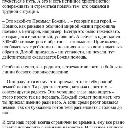
пускаться в путь. А это и есть истинное христианство:
сопереживать и стремиться помочь тем, кто оказался в
трудной ситуации.
– Это какой-то Промысл Божий… – говорит наш герой. –
Помню, как раньше в обычной мирной жизни проходила
поездка в Белгород, например. Всегда это было тяжеловато,
возвращался измотанный, уставший. А сейчас в один конец –
300−400 километров и обратно — столько же. Приезжаешь,
пообщаешься с ребятами на позициях и легко возвращаешься
обратно. Домой приедешь – ни усталости, ни печали, тут
действительно сказывается Божия помощь.
Особенно тепло, как родного, встречают волонтера бойцы на
линии боевого соприкосновения:
– Они радуются всему: что приехал, что от тебя родной
землей пахнет. Та радость встречи, которая царит там, –
совсем другая радость. Эти уставшие глаза надо видеть –
этого просто так не передать. Каждый солдат понимает, что
ты приехал именно ради него. А если среди ребят оказался
земляк, так он буквально готов тебя расцеловать с головы до
ног.
И хотя наш герой всегда ограничен во времени, ему все равно
удается поговорить с воинами накоротке. И главные вопросы