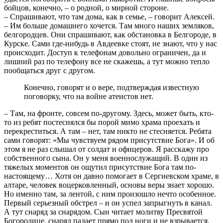
бойцов, конечно, – о родной, о мирной стороне.
– Спрашивают, что там дома, как в семье, – говорит Алексей.
– Им больше домашнего хочется. Там много наших земляков,
белгородцев. Они спрашивают, как обстановка в Белгороде, в
Курске. Сами где-нибудь в Авдеевке стоят, не знают, что у нас
происходит. Доступ к телефонам довольно ограничен, да и
лишний раз по телефону все не скажешь, а тут можно тепло
пообщаться друг с другом.
Конечно, говорят и о вере, подтверждая известную
поговорку, что на войне атеистов нет.
– Там, на фронте, совсем по-другому. Здесь, может быть, кто-
то из ребят постеснялся бы порой мимо храма проехать и
перекреститься. А там – нет, там никто не стесняется. Ребята
сами говорят: «Мы чувствуем рядом присутствие Бога». И об
этом я не раз слышал от солдат и офицеров. Я расскажу про
собственного сына. Он у меня военнослужащий. В один из
тяжелых моментов он ощутил присутствие Бога там по-
настоящему… Хотя он давно помогает в Сергиевском храме, в
алтаре, человек воцерковленный, основы веры знает хорошо.
Но именно там, за лентой, с ним произошло нечто особенное.
Первый серьезный обстрел – и он успел запрыгнуть в канал.
А тут снаряд за снарядом. Сын читает молитву Пресвятой
Богородице, снаряд падает прямо под ноги и не взрывается.