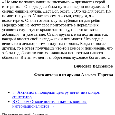
– Но мне не жалко машины нисколько, – признается герой
интервью. – Она для дела была нужна и верно послужила. И
сейчас машина нужна. Даст Бог, будет… Это же для ребят. Им
помогать нужно. У нас вся семья – сын, супруга, я –
волонтерим. Стали готовить супы-сублиматы для ребят.
Нередко они не могут себе приготовить в нормальных
условиях еду, а тут открыли заготовку, просто кипятка
добавили – и уже сытые. Стали друзья к нам подтягиваться,
каждый вносит свой вклад – как и чем может. Что сердце
велит, то и делают, с тем и идут на помощь. Когда помогаешь
другим, то в ответ получаешь что-то важное и понимаешь, что
забота и доброта являются главными ценностями нашего
общества. В этот момент ты обретаешь духовное богатство…
Вячеслав Ведьманов
Фото автора и из архива Алексея Пареева
←
Активисты подарили центру детей-инвалидов
синтезатор
В Старом Осколе почтили память воинов-
интернационалистов
→
Поделиться этой Записью