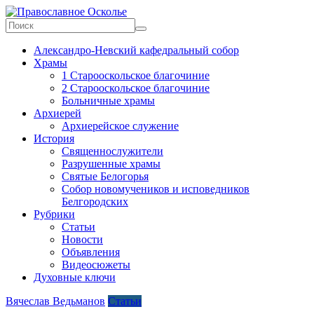
Skip
to
content
Православное
Александро-Невский кафедральный собор
Осколье
Храмы
1 Старооскольское благочиние
Информационный
2 Старооскольское благочиние
митрополичий
Больничные храмы
центр
Архиерей
Архиерейское служение
История
Священнослужители
Разрушенные храмы
Святые Белогорья
Собор новомучеников и исповедников
Белгородских
Рубрики
Статьи
Новости
Объявления
Видеосюжеты
Духовные ключи
Вячеслав Ведьманов
Статьи