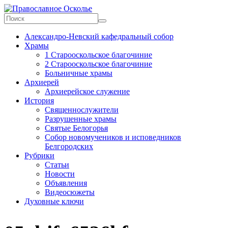
Skip
to
content
Православное
Александро-Невский кафедральный собор
Осколье
Храмы
1 Старооскольское благочиние
Информационный
2 Старооскольское благочиние
митрополичий
Больничные храмы
центр
Архиерей
Архиерейское служение
История
Священнослужители
Разрушенные храмы
Святые Белогорья
Собор новомучеников и исповедников
Белгородских
Рубрики
Статьи
Новости
Объявления
Видеосюжеты
Духовные ключи