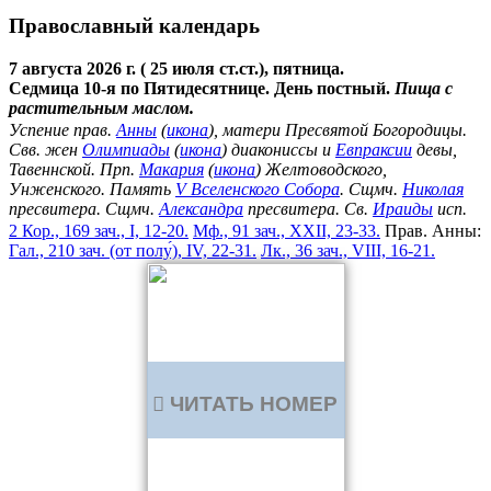
Православный календарь
7 августа 2026 г. ( 25 июля ст.ст.), пятница.
Седмица 10-я по Пятидесятнице. День постный.
Пища с
растительным маслом.
Успение прав.
Анны
(
икона
), матери Пресвятой Богородицы.
Свв. жен
Олимпиады
(
икона
) диакониссы и
Евпраксии
девы,
Тавеннской. Прп.
Макария
(
икона
) Желтоводского,
Унженского. Память
V Вселенского Собора
. Сщмч.
Николая
пресвитера. Сщмч.
Александра
пресвитера. Св.
Ираиды
исп.
2 Кор., 169 зач., I, 12-20.
Мф., 91 зач., XXII, 23-33.
Прав. Анны:
Гал., 210 зач. (от полу́), IV, 22-31.
Лк., 36 зач., VIII, 16-21.
ЧИТАТЬ НОМЕР